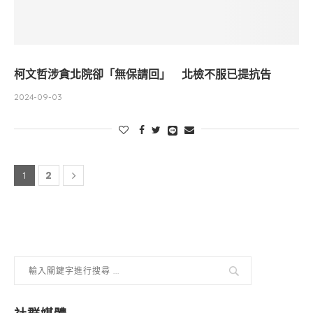
柯文哲涉貪北院卻「無保請回」 北檢不服已提抗告
2024-09-03
2
1