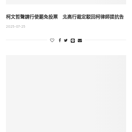
柯文哲聲請行使罷免投票 北高行裁定駁回柯律師提抗告
2025-07-25