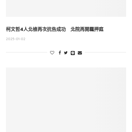
柯文哲4人北檢再次抗告成功 北院再開羈押庭
2025-01-02