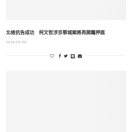
北檢抗告成功 柯文哲涉京華城案將再開羈押庭
2024-09-04