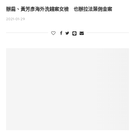
辦扁、黃芳彥海外洗錢案女檢 也辦拉法葉佣金案
2021-01-29