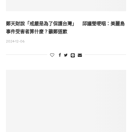
鄭天財說「戒嚴是為了保護台灣」 邱議瑩哽咽：美麗島
事件受害者算什麼？籲鄭道歉
2024-12-06