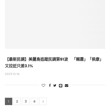
【最新民調】美麗島追蹤民調第91波 「賴蕭」「侯康」
又拉近只差3.1%
2023-12-16
2
3
4
1