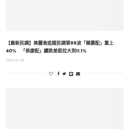
【最新民調】美麗島追蹤民調第99波「賴蕭配」重上
40% 「侯康配」續跌差距拉大到11.1%
2023-12-28