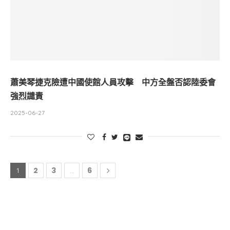
蕭美琴捷克險遭中國使館人員攻擊 中方全盤否認陸委會
強烈譴責
2025-06-27
2
3
6
1
...