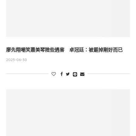
廖先翔嘲笑蕭美琴險些遇害 卓冠廷：被罷掉剛好而已
2025-06-30