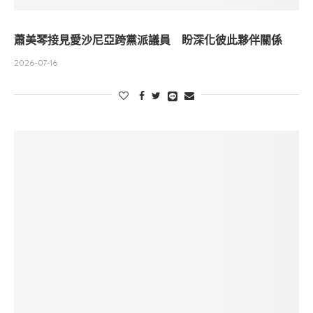
蕭美琴接見愛沙尼亞跨黨派議員 盼深化彼此夥伴關係
2026-07-16