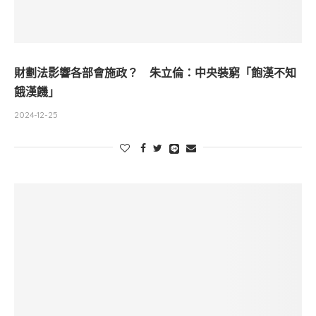
財劃法影響各部會施政？ 朱立倫：中央裝窮「飽漢不知
餓漢饑」
2024-12-25