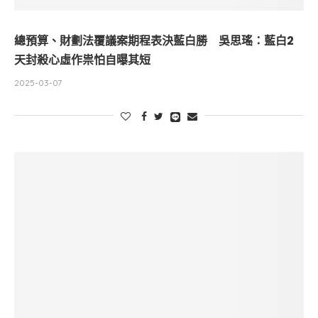
總預算、財劃法覆議案期程表決藍白勝 吳思瑤：藍白2
天封殺心虛作祟怕自曝其短
2025-03-07