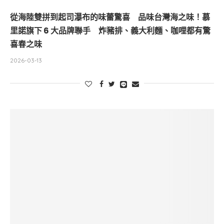
從海陸雙拼到起司瀑布的味蕾驚喜 品味台灣海之味！慕
里諾旗下 6 大品牌聯手 炸豬排、義大利麵、咖哩都有驚
喜春之味
2026-03-13