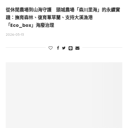
從休閒農場到山海守護 頭城農場「森川里海」的永續實
踐：撫育森林、復育葦草蘭、支持大溪漁港
「Eco_box」海廢治理
2026-05-13