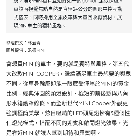
統，展現MINI獨有且始終如一的go-kart駕馭快感。
車艙內視覺焦點自然是直徑24公分的圓形中控互動
式儀表，同時採用全素皮革與大量回收再製材，展
現MINI車主的獨特風格。
整理撰文：林涵青
圖片提供：汎德MINI
會想買MINI的車主，要的就是獨特與風格。第五代
大改款MINI COOPER，繼續滿足車主最想要的與眾
不同，從車身輪廓即能一眼感受僅屬於MINI的黃金
比例：經典渾圓的頭燈設計、極短的前後懸與八角
形水箱護罩線條。而全新世代MINI Cooper外觀更
強調極簡美學，炫目吸睛的LED頭尾燈擁有3種個性
化燈光模式，搭配不同的迎賓和離開燈光效果，光
是靠近MINI就讓人感到期待和興奮啊。