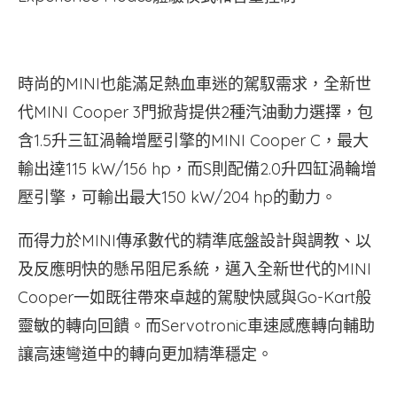
時尚的MINI也能滿足熱血車迷的駕馭需求，全新世
代MINI Cooper 3門掀背提供2種汽油動力選擇，包
含1.5升三缸渦輪增壓引擎的MINI Cooper C，最大
輸出達115 kW/156 hp，而S則配備2.0升四缸渦輪增
壓引擎，可輸出最大150 kW/204 hp的動力。
而得力於MINI傳承數代的精準底盤設計與調教、以
及反應明快的懸吊阻尼系統，邁入全新世代的MINI
Cooper一如既往帶來卓越的駕駛快感與Go-Kart般
靈敏的轉向回饋。而Servotronic車速感應轉向輔助
讓高速彎道中的轉向更加精準穩定。