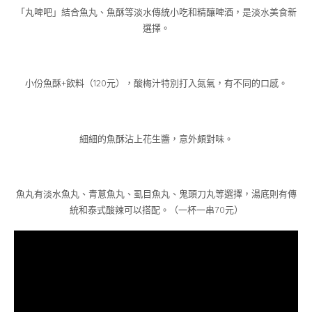
「丸啤吧」結合魚丸、魚酥等淡水傳統小吃和精釀啤酒，是淡水美食新
選擇。
小份魚酥+飲料（120元），酸梅汁特別打入氮氣，有不同的口感。
細細的魚酥沾上花生醬，意外頗對味。
魚丸有淡水魚丸、青蔥魚丸、虱目魚丸、鬼頭刀丸等選擇，湯底則有傳
統和泰式酸辣可以搭配。（一杯一串70元）