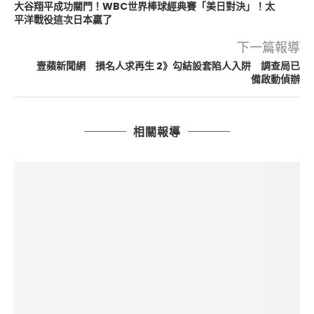
大谷翔平成功關門！WBC世界棒球經典賽「美日對決」！太
平洋戰役這次日本贏了
下一篇報導
壹蘋新聞網 損名人求再生 2》勾結設套陷人入阱 調查局已
備啟動偵辦
相關報導