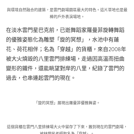
與環境自然融合的建築，是雲門劇場園區最大的特色。這片草地也是最
棒的戶外表演場地。
在淡水雲門星巴克前，已逝舞蹈家羅曼菲旋轉舞蹈
的優雅姿態化為雕塑「旋的冥想」，水池中有蓮
花、荷花相伴；名為「穿越」的貨櫃，來自2008年
被大火燒毀的八里雲門排練場，走過因高溫而扭曲
變形的鐵件，還能眺望對岸的八里，紀錄了雲門的
過去，也串連起雲門的現在。
「旋的冥想」展現出羅曼菲優雅舞姿。
這個貨櫃在雲門八里排練場大火中留存了下來，搬到現在的雲門劇場，
被林懷民老師取名為「穿越」。