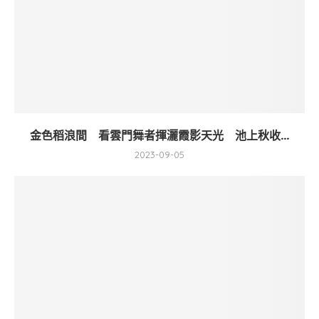
金色稻浪間 看雲門舞者揮灑霞影天光 池上秋收...
2023-09-05