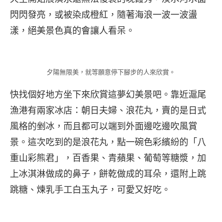
閃閃發亮，或被染成橙紅，隨著海浪一波一波盪
漾，絕美景色真的會讓人看呆。
夕陽無限美，就等願意停下腳步的人來欣賞。
快找個好地方坐下來欣賞這夢幻美景吧。靠近滬尾
漁港有兩家冰店：朝日夫婦、浪花丸，賣的是日式
風格的剉冰，而且都可以端到外面邊吃邊吹風賞
景。這次吃到的是浪花丸，點一碗色彩繽紛的「八
重山彩熊君」，百香果、青蘋果、葡萄等糖漿，加
上冰淇淋做成的鼻子，餅乾做成的耳朵，還附上跳
跳糖、煉乳手工白玉丸子，可愛又好吃。