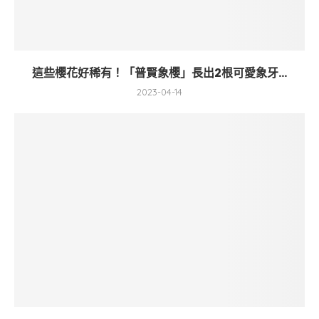
這些櫻花好稀有！「普賢象櫻」長出2根可愛象牙...
2023-04-14