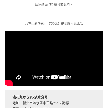
店家牆面的彩繪可愛吸睛。
「八重山彩熊君」（130元）是招牌人氣冰品。
浪花丸かき氷•淡水分号
地址：新北市淡水區中正路233-2號1樓