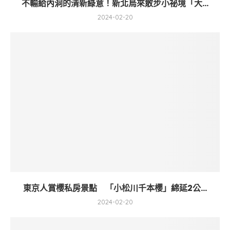
不輸給內洞的清新綠意！新北烏來散步小祕境「大...
2024-02-20
東京人賞櫻私房景點 「小松川千本櫻」綿延2公...
2024-02-20