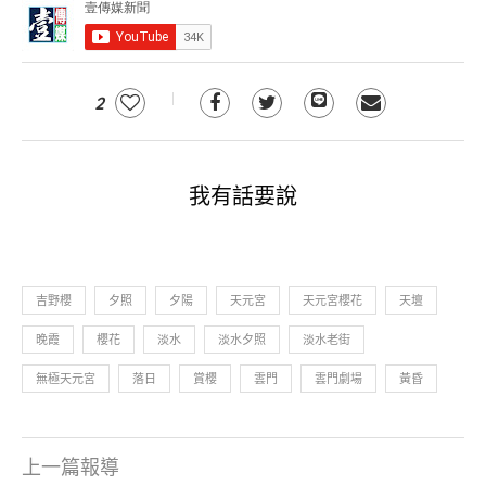
2
我有話要說
吉野櫻
夕照
夕陽
天元宮
天元宮櫻花
天壇
晚霞
櫻花
淡水
淡水夕照
淡水老街
無極天元宮
落日
賞櫻
雲門
雲門劇場
黃昏
上一篇報導