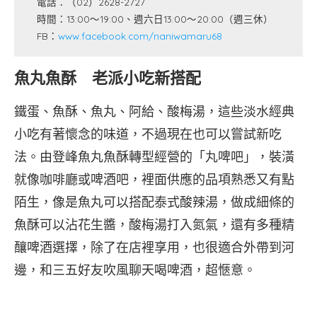
電話：（02）2628-2727
時間：13:00～19:00、週六日13:00～20:00（週三休）
FB：
www.facebook.com/naniwamaru68
魚丸魚酥 老派小吃新搭配
鐵蛋、魚酥、魚丸、阿給、酸梅湯，這些淡水經典
小吃有著懷念的味道，不過現在也可以嘗試新吃
法。由登峰魚丸魚酥轉型經營的「丸啤吧」，裝潢
就像咖啡廳或啤酒吧，裡面供應的品項熟悉又有點
陌生，像是魚丸可以搭配泰式酸辣湯，做成細條的
魚酥可以沾花生醬，酸梅湯打入氮氣，還有多種精
釀啤酒選擇，除了在店裡享用，也很適合外帶到河
邊，和三五好友吹風聊天喝啤酒，超愜意。