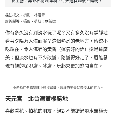
花生醬，再來杯精釀啤酒，今天這樣過很不錯啊！
採訪撰文、攝影：林涵青
影片編導、攝影、剪輯：劉若媺
你有多久沒有到淡水玩了呢？又有多久沒有靜靜地
看著夕陽落入海面呢？這個熟悉的老地方，傳統小
吃還在、令人沉醉的黃昏（運氣好的話）還是這麼
美；但淡水也有不少改變，路變得好走了，還能發
現有趣的咖啡店、冰店，玩起來更加悠閒自在。
小漁船在夕陽餘暉中輕搖盪漾，這樣的美景就是淡水的魅力。
天元宮 北台灣賞櫻勝地
喜歡看花、拍花的朋友，絕對不能錯過淡水無極天