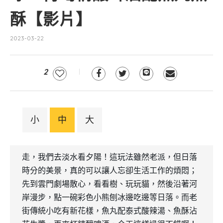
酥【影片】
2023-03-22
2
小
中
大
走，我們去淡水看夕陽！這玩法雖然老派，但日落
時分的美景，真的可以讓人忘卻生活工作的煩悶；
先到雲門劇場散心，看看樹、玩玩貓，然後沿著河
岸漫步，點一碗彩色小熊刨冰邊吃邊等日落。而老
街傳統小吃有新花樣，魚丸配泰式酸辣湯、魚酥沾