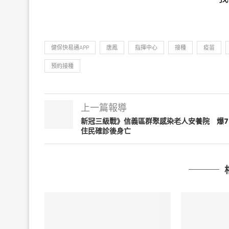
健保快易通APP
唐鳳
指揮中心
接種
疫苗
預約接種
上一篇報導
新冠三級戰》信義區群聚感染老人安養院 爆7
住民確診後身亡