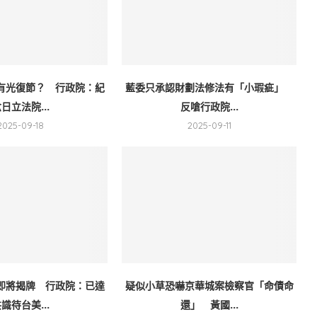
有光復節？ 行政院：紀
藍委只承認財劃法修法有「小瑕疵」
日立法院...
反嗆行政院...
2025-09-18
2025-09-11
即將揭牌 行政院：已達
疑似小草恐嚇京華城案檢察官「命債命
識待台美...
還」 黃國...