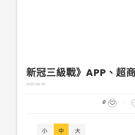
新冠三級戰》APP、超
2021-06-01
0
小
中
大