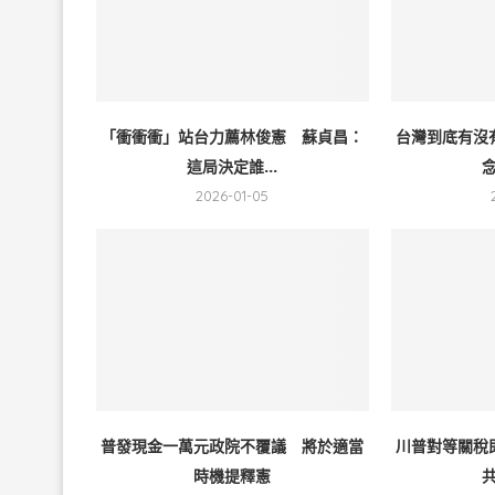
「衝衝衝」站台力薦林俊憲 蘇貞昌：
台灣到底有沒
這局決定誰...
念
2026-01-05
普發現金一萬元政院不覆議 將於適當
川普對等關稅
時機提釋憲
共