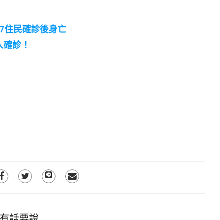
7住民確診後身亡
人確診！
有話要說