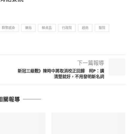
群聚感染
藥局
蘇貞昌
行政院
超商
醫院
下一篇報導
新冠三級戰》陳時中將取消校正回歸 柯P：講
清楚就好，不用發明新名詞
相關報導