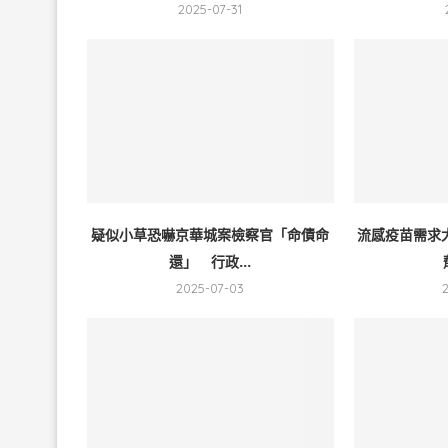
2025-07-31
疑似小草恐嚇京華城案檢察官「命債命
流感疫苗需求
還」 行政...
2025-07-03