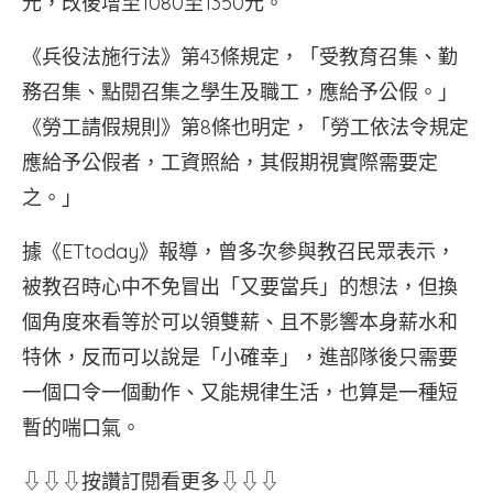
元，改後增至1080至1350元。
《兵役法施行法》第43條規定，「受教育召集、勤
務召集、點閱召集之學生及職工，應給予公假。」
《勞工請假規則》第8條也明定，「勞工依法令規定
應給予公假者，工資照給，其假期視實際需要定
之。」
據《ETtoday》報導，曾多次參與教召民眾表示，
被教召時心中不免冒出「又要當兵」的想法，但換
個角度來看等於可以領雙薪、且不影響本身薪水和
特休，反而可以說是「小確幸」，進部隊後只需要
一個口令一個動作、又能規律生活，也算是一種短
暫的喘口氣。
⇩⇩⇩按讚訂閱看更多⇩⇩⇩