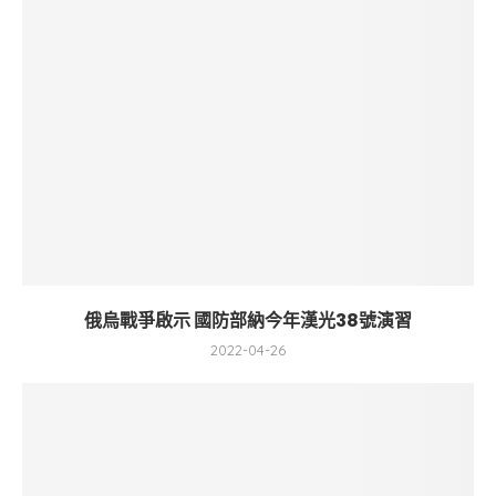
俄烏戰爭啟示 國防部納今年漢光38號演習
2022-04-26