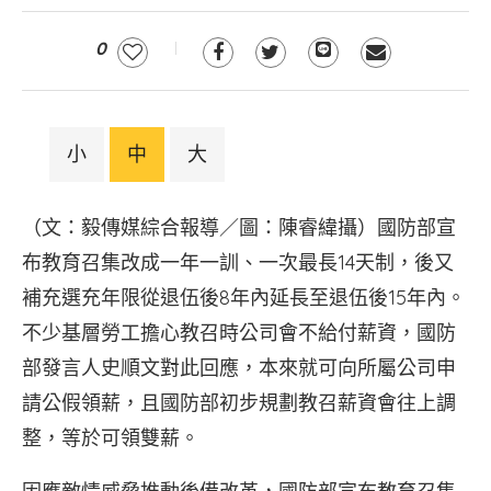
0
小
中
大
（文：毅傳媒綜合報導／圖：陳睿緯攝）國防部宣
布教育召集改成一年一訓、一次最長14天制，後又
補充選充年限從退伍後8年內延長至退伍後15年內。
不少基層勞工擔心教召時公司會不給付薪資，國防
部發言人史順文對此回應，本來就可向所屬公司申
請公假領薪，且國防部初步規劃教召薪資會往上調
整，等於可領雙薪。