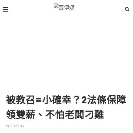
被教召=小確幸？2法條保障
領雙薪、不怕老闆刁難
2020-10-13