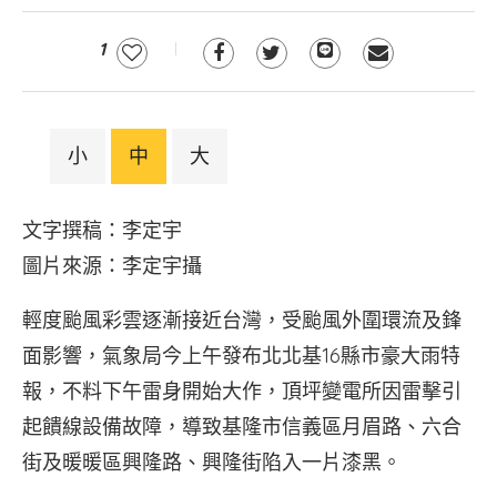
1
小
中
大
文字撰稿：李定宇
圖片來源：李定宇攝
輕度颱風彩雲逐漸接近台灣，受颱風外圍環流及鋒
面影響，氣象局今上午發布北北基16縣市豪大雨特
報，不料下午雷身開始大作，頂坪變電所因雷擊引
起饋線設備故障，導致基隆市信義區月眉路、六合
街及暖暖區興隆路、興隆街陷入一片漆黑。