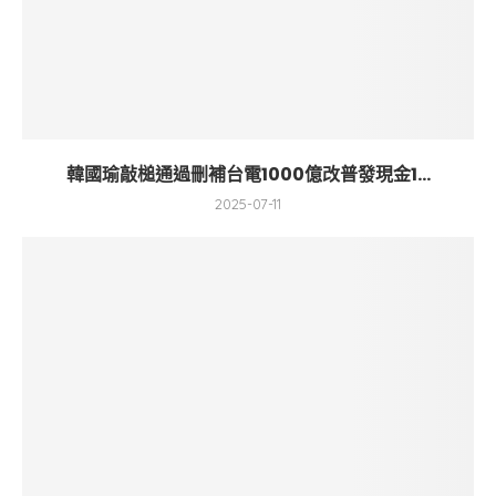
韓國瑜敲槌通過刪補台電1000億改普發現金1...
2025-07-11