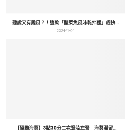
聽說又有颱風？！這款「酸菜魚風味乾拌麵」趕快...
2024-11-04
【怪颱海葵】3點30分二次登陸左營 海葵滯留...