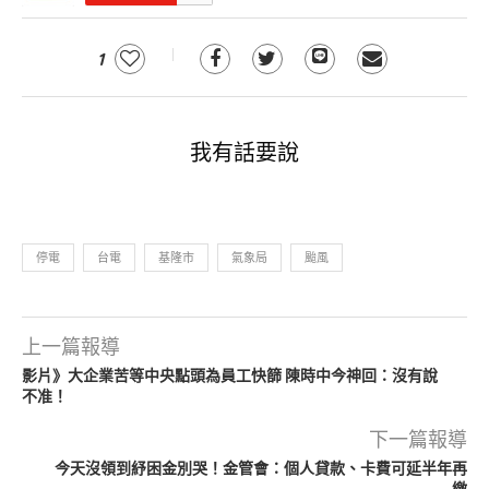
1
我有話要說
停電
台電
基隆市
氣象局
颱風
上一篇報導
影片》大企業苦等中央點頭為員工快篩 陳時中今神回：沒有說
不准！
下一篇報導
今天沒領到紓困金別哭！金管會：個人貸款、卡費可延半年再