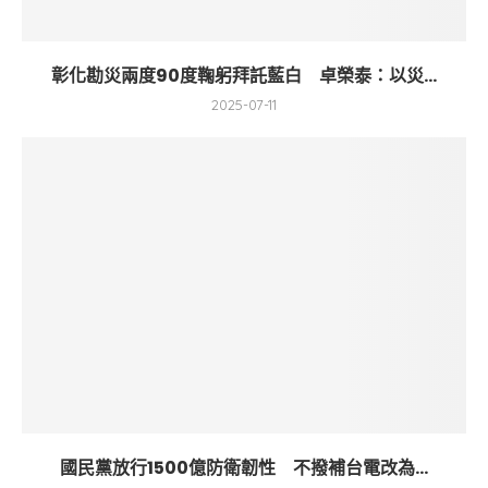
彰化勘災兩度90度鞠躬拜託藍白 卓榮泰：以災...
2025-07-11
國民黨放行1500億防衛韌性 不撥補台電改為...