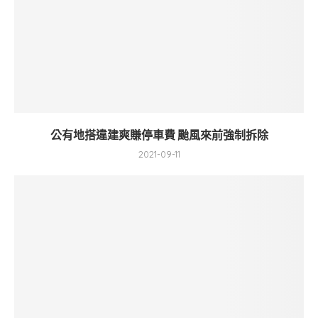
公有地搭違建爽賺停車費 颱風來前強制拆除
2021-09-11