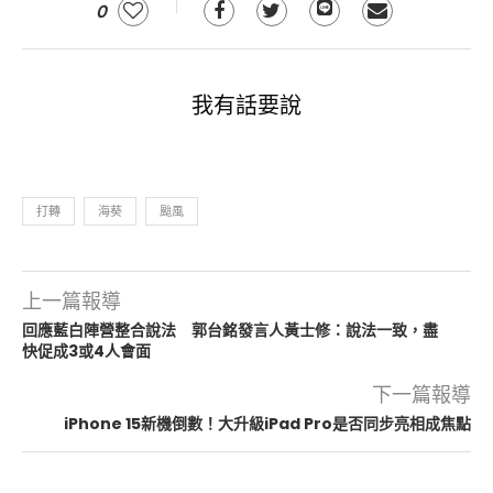
0
我有話要說
打轉
海葵
颱風
上一篇報導
回應藍白陣營整合說法 郭台銘發言人黃士修：說法一致，盡
快促成3或4人會面
下一篇報導
iPhone 15新機倒數！大升級iPad Pro是否同步亮相成焦點