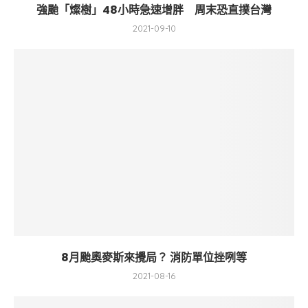
強颱「燦樹」48小時急速增胖 周末恐直撲台灣
2021-09-10
8月颱奧麥斯來攪局？ 消防單位挫咧等
2021-08-16