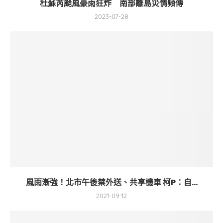
杜蘇芮颱風豪雨狂炸 南部離島災情頻傳
2023-07-28
風雨漸強！北市午後禁外送、共享機車 柯P：自...
2021-09-12