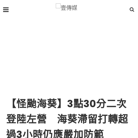
【怪颱海葵】3點30分二次
登陸左營 海葵滯留打轉超
過3小時仍應嚴加防範