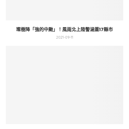
璨樹降「強的中颱」！風雨北上陸警涵蓋17縣市
2021-09-11