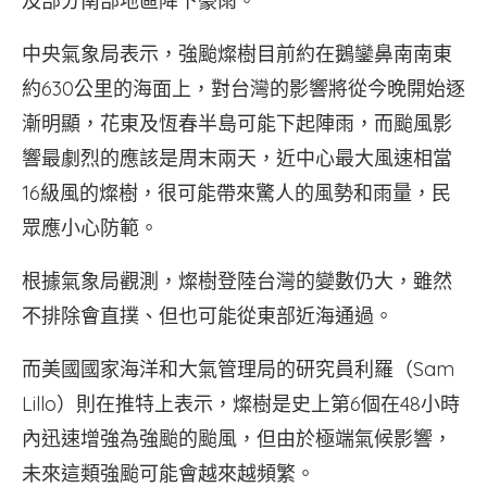
及部分南部地區降下豪雨。
中央氣象局表示，強颱燦樹目前約在鵝鑾鼻南南東
約630公里的海面上，對台灣的影響將從今晚開始逐
漸明顯，花東及恆春半島可能下起陣雨，而颱風影
響最劇烈的應該是周末兩天，近中心最大風速相當
16級風的燦樹，很可能帶來驚人的風勢和雨量，民
眾應小心防範。
根據氣象局觀測，燦樹登陸台灣的變數仍大，雖然
不排除會直撲、但也可能從東部近海通過。
而美國國家海洋和大氣管理局的研究員利羅（Sam
Lillo）則在推特上表示，燦樹是史上第6個在48小時
內迅速增強為強颱的颱風，但由於極端氣候影響，
未來這類強颱可能會越來越頻繁。