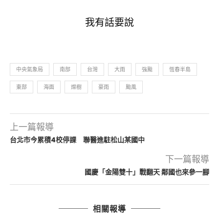
我有話要說
中央氣象局
南部
台灣
大雨
強颱
恆春半島
東部
海面
燦樹
豪雨
颱風
上一篇報導
台北市今累積4校停課 聯醫進駐松山某國中
下一篇報導
國慶「金陽雙十」戰翻天 鄰國也來參一腳
相關報導