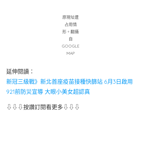
原現址遭
占用情
形。翻攝
自
GOOGLE
MAP
延伸閱讀：
新冠三級戰》新北首座疫苗接種快篩站 6月3日啟用
921前防災宣導 大眼小美女超認真
⇩⇩⇩按讚訂閱看更多⇩⇩⇩