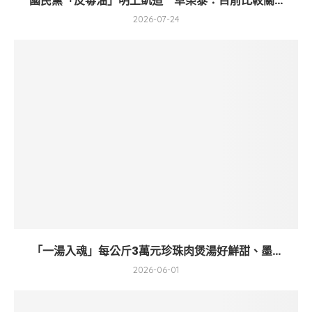
國民黨「反毒油」明上凱道 卓榮泰：目前比較關...
2026-07-24
「一湯入魂」每公斤3萬元珍珠肉煲湯好鮮甜、墨...
2026-06-01