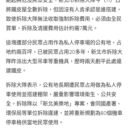
颳起將危及民眾安全，新北市拆除大隊今（11）日
將鐵皮屋全數拆除，但因沒有人肯承認是誰搭建，
致使拆除大隊無法收取強制拆除費用，必須由全民
買單，拆除及清運費用估計約需7萬元。
這塊遭部分民眾占用作為私人停車場的公有地，占
地約兩百坪，已被民眾占用20多年，新北市拆除大
隊昨派出大型吊車等重機具，歷時兩天剷平此處違
建鐵皮。
拆除大隊表示，公有地長期遭民眾占用做為私人停
車使用並搭建棚架，嚴重影響環境衛生、公共安
全。拆除隊以「新北美樂地」專案，會同國產署、
環保局等單位拆除違建，並將重新規劃為80個機車
停車格供當地民眾使用。