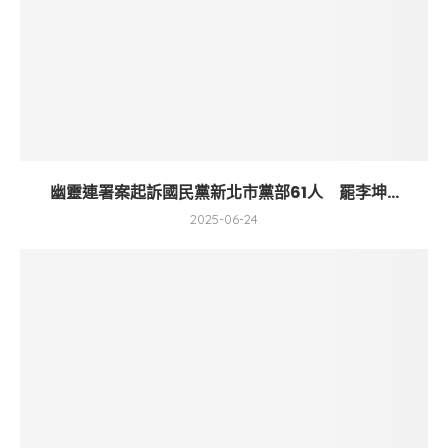
幽靈連署案起訴國民黨新北市黨部61人 罷李坤...
2025-06-24