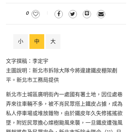
0
小
中
大
文字撰稿：李定宇
主圖說明：新北市拆除大隊今將違建鐵皮棚架剷
平。新北市工務局提供
新北市土城區廣明街內一處國有署土地，因位處巷
弄來往車輛不多，被不肖民眾搭上鐵皮占據，成為
私人停車場或堆放雜物，由於鐵皮年久失修搖搖欲
墜，附近民眾擔心燦樹颱風來襲，一旦鐵皮遭強風