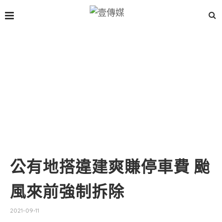
公有地搭違建爽賺停車費 颱
風來前強制拆除
2021-09-11