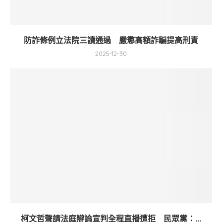
防詐條例立法院三讀通過 嚴懲高額詐騙提高刑責
2025-12-30
柯文哲聲請法庭辯論宣判全程直播遭拒 民眾黨：...