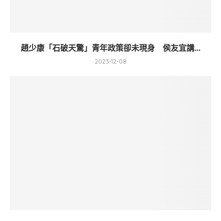
趙少康「石破天驚」青年政策卻未現身 侯友宜講...
2023-12-08