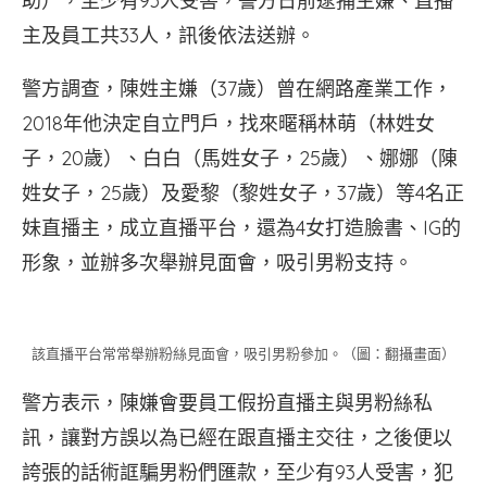
助），至少有93人受害，警方日前逮捕主嫌、直播
主及員工共33人，訊後依法送辦。
警方調查，陳姓主嫌（37歲）曾在網路產業工作，
2018年他決定自立門戶，找來暱稱林萌（林姓女
子，20歲）、白白（馬姓女子，25歲）、娜娜（陳
姓女子，25歲）及愛黎（黎姓女子，37歲）等4名正
妹直播主，成立直播平台，還為4女打造臉書、IG的
形象，並辦多次舉辦見面會，吸引男粉支持。
該直播平台常常舉辦粉絲見面會，吸引男粉參加。（圖：翻攝畫面）
警方表示，陳嫌會要員工假扮直播主與男粉絲私
訊，讓對方誤以為已經在跟直播主交往，之後便以
誇張的話術誆騙男粉們匯款，至少有93人受害，犯