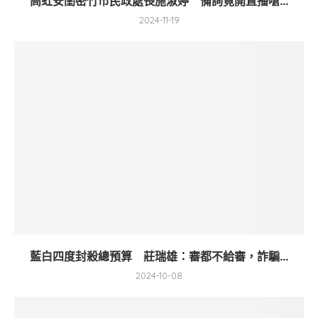
高虹安閨密竹市民政處長施淑婷 備詢竟開直播嗆...
2024-11-19
藍白四度封殺總預算 莊瑞雄：審都不給審，詐騙...
2024-10-08