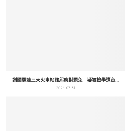
謝國樑連三天火車站鞠躬應對罷免 疑被檢舉遭台...
2024-07-31