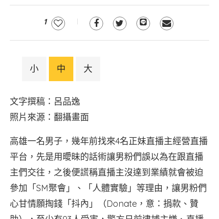
1
小
中
大
文字撰稿：呂品逸
照片來源：翻攝畫面
高雄一名男子，幾年前找來4名正妹直播主經營直播
平台，先是用曖昧的話術讓男粉們誤以為在跟直播
主們交往，之後便謊稱直播主沒達到業績就會被迫
參加「SM聚會」、「人體實驗」等理由，讓男粉們
心甘情願掏錢「抖內」（Donate，意：捐款、贊