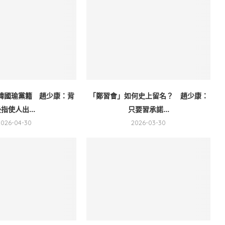
韓國瑜黨籍 趙少康：背
「鄭習會」如何史上留名？ 趙少康：
指使人出...
只要習承諾...
2026-04-30
2026-03-30