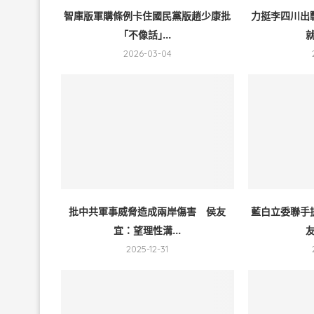
智庫版軍購條例卡住國民黨版趙少康批
力挺李四川出
｢不像話｣...
就
2026-03-04
批中共軍事威脅造成兩岸傷害 侯友
藍白立委聯手
宜：望理性溝...
友
2025-12-31