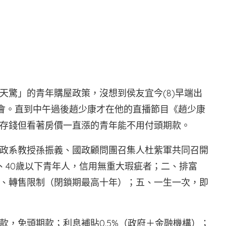
】YT
天驚」的青年購屋政策，沒想到侯友宜今(8)早端出
者會。直到中午過後趙少康才在他的直播節目《趙少康
存錢但看著房價一直漲的青年能不用付頭期款。
政系教授孫振義、國政顧問團召集人杜紫軍共同召開
、40歲以下青年人，信用無重大瑕疵者；二、排富
、轉售限制（閉鎖期最高十年）；五、一生一次，即
額貸款，免頭期款；利息補貼0.5%（政府＋金融機構）；