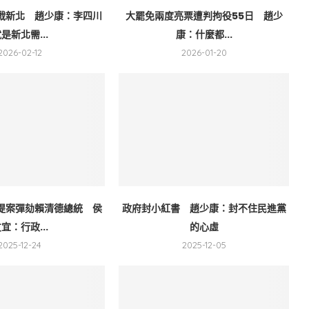
戰新北 趙少康：李四川
大罷免兩度亮票遭判拘役55日 趙少
是新北需...
康：什麼都...
2026-02-12
2026-01-20
提案彈劾賴清德總統 侯
政府封小紅書 趙少康：封不住民進黨
宜：行政...
的心虛
2025-12-24
2025-12-05