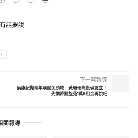
有話要說
年
下一篇報導
侯康配拋青年購屋免頭款 黃珊珊痛批侯友宜：
先調降凱旋苑1萬6租金再說吧
相關報導