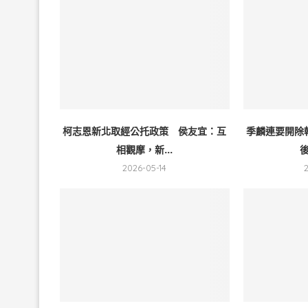
柯志恩新北取經公托政策 侯友宜：互
季麟連要開除
相觀摩，新...
後
2026-05-14