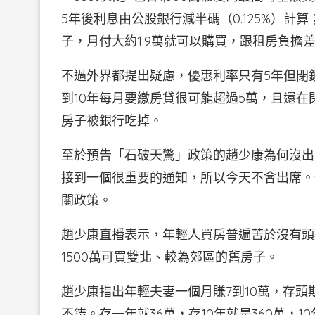
5年後利息由公股銀行減半碼（0.125%）計算
子，月付大約1.9萬就可以購買，跟租房負擔
不過外界都提出疑慮，優惠利率只有5年但閉鎖
到10年每月要繳房貸很可能超過5萬，且還
房子被銀行吃掉。
至於預告「石破天驚」政策的趙少康為何沒出
接到一個很重要的通知，所以今天不會出席。
關政策。
趙少康直播表示，年輕人買房普遍苦於沒有頭
1500萬可買雙北、較為郊區的舊房子。
趙少康指出年輕夫妻一個月賺7到10萬，存頭
不錯。存一年就36萬，存10年就是360萬，