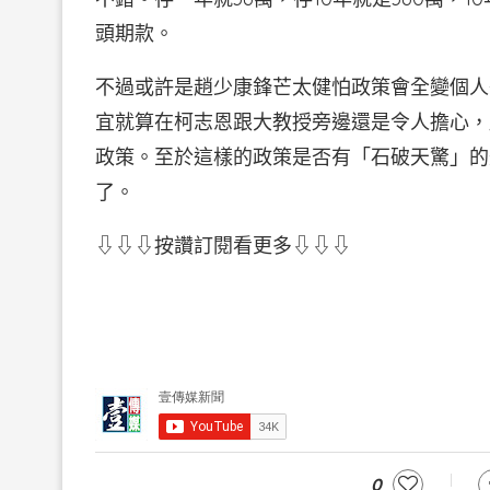
頭期款。
不過或許是趙少康鋒芒太健怕政策會全變個人
宜就算在柯志恩跟大教授旁邊還是令人擔心，
政策。至於這樣的政策是否有「石破天驚」的
了。
⇩⇩⇩按讚訂閱看更多⇩⇩⇩
0