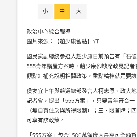
小
中
大
政治中心綜合報導
圖片來源：【趙少康觀點
國民黨副總統參選人趙少康日前預告有「石破
555青年購屋方案時，趙少康卻缺席政見記
觀點》補充說明相關政策，重點精神就是要讓
侯友宜上午與競選總部發言人柯志恩、政大地
記者會，提出「555方案」，只要青年符合一
（無自有住房與所得限制）；三、限首購；四
可享有該政策。
「555方案」包含1,500萬額度內最高可全