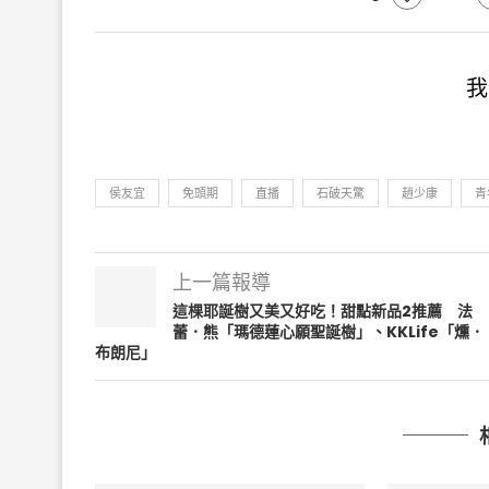
我
侯友宜
免頭期
直播
石破天驚
趙少康
青
上一篇報導
這棵耶誕樹又美又好吃！甜點新品2推薦 法
蕾．熊「瑪德蓮心願聖誕樹」、KKLife「燻．
布朗尼」