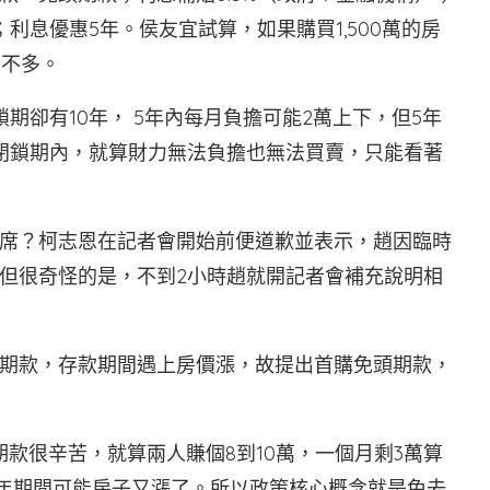
；利息優惠5年。侯友宜試算，如果購買1,500萬的房
差不多。
期卻有10年， 5年內每月負擔可能2萬上下，但5年
在閉鎖期內，就算財力無法負擔也無法買賣，只能看著
席？柯志恩在記者會開始前便道歉並表示，趙因臨時
但很奇怪的是，不到2小時趙就開記者會補充說明相
期款，存款期間遇上房價漲，故提出首購免頭期款，
期款很辛苦，就算兩人賺個8到10萬，一個月剩3萬算
10年期間可能房子又漲了。所以政策核心概念就是免去