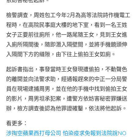
依妨害秘密起訴。
檢警調查，周姓包工今年2月為高等法院詩作機電工
程時，在高院民事庭大樓的地下室，看到一名王姓
女子正要前往廁所，他一路尾隨王女，見到王女進
入廁所隔間後，隨即潛入隔壁間，並將手機鏡頭伸
入隔間下方的縫隙，由下往上偷拍王女如廁。
起訴書指出，事發當時王女發現遭偷拍，不動聲色
的離開並向法警求助，經通報趕來的中正一分局警
員在現場逮捕周男，並在他的手機中找到偷拍王女
的影片，周男坦承犯案，遭警方依妨害秘密罪嫌送
辦，檢方調查後認為他罪證確鑿，依法將他起訴。
看更多：
涉掏空蘋果西打母公司 怕染疫求免報到法院說NO