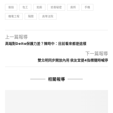
偷拍
包工
如廁
妨害秘密
廁所
手機
機電工程
隔間
高等法院
上一篇報導
高端對Delta保護力差？陳時中：目前看來都是這樣
下一篇報導
雙北明同步開放內用 侯友宜提4指標隨時喊停
相關報導