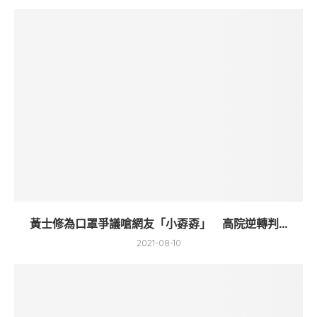
黃士修為口罩爭議嗆網友「小孬孬」 高院逆轉判...
2021-08-10