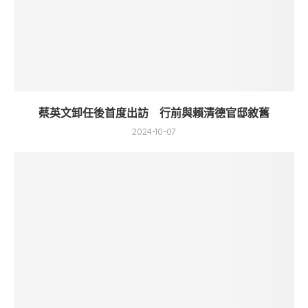
蔡英文卸任後首度出訪 行前與賴清德官邸敘舊
2024-10-07