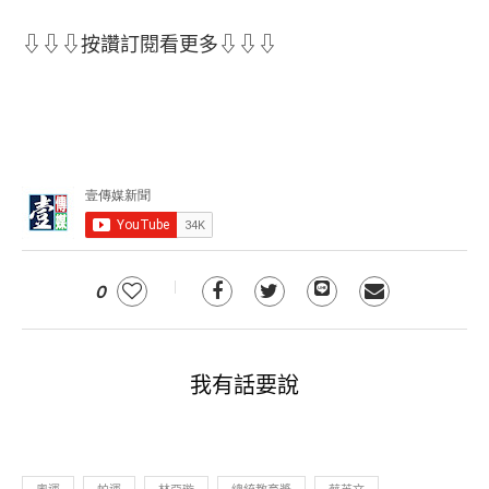
⇩⇩⇩按讚訂閱看更多⇩⇩⇩
0
我有話要說