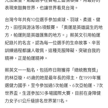
元加菜金，勉勵選手在賽場上盡情發揮，用最好的
表現來鼓舞世界，也讓世界看見台灣。
台灣今年共有10位選手參加桌球、羽球、柔道、健
力、田徑與游泳等6項競賽。「奧運是英雄誕生的地
方，帕運則是英雄匯集的地方。」蔡英文引用帕運
紀錄片的名言，認為每一位選手的生命故事、辛苦
訓練過程都讓人敬佩，這種克服障礙、突破自我的
精神，正是帕運精神。
蔡英文一一點名，包括昨日剛獲得「總統教育獎」
的林亞璇，45歲的她是最年長的得主，在1999年獲
選健力國手，至今參加過5次帕運、6次亞帕運、7次
世界盃，生涯參加30多場國際大賽，目前在身障健
力女子61公斤級排名世界第11名。