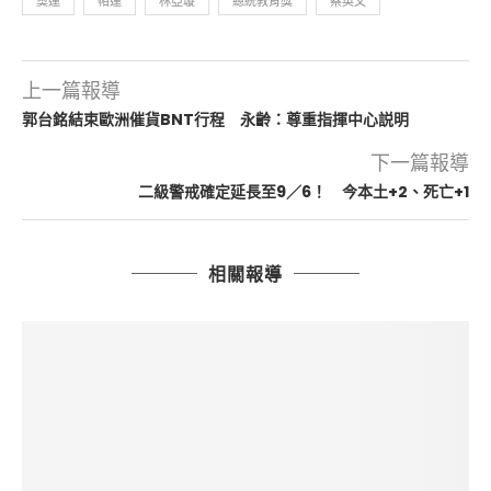
奧運
帕運
林亞璇
總統教育獎
蔡英文
上一篇報導
郭台銘結束歐洲催貨BNT行程 永齡：尊重指揮中心説明
下一篇報導
二級警戒確定延長至9／6！ 今本土+2、死亡+1
相關報導