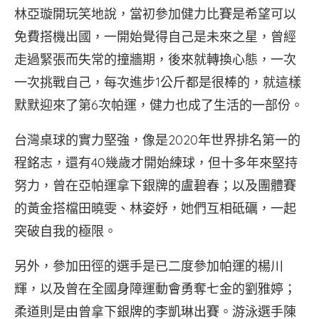
林亞璇開玩笑地說，當初參加健力比賽是希望可以
免費搭機出國，一開始覺得自己是未來之星，曾經
走過緊張而失常的撞牆期，後來就轉換心態，一次
一次挑戰自己，每次進步1公斤都是很棒的，就這樣
默默迎來了第6次帕運，健力也成了生活的一部份。
台灣桌球的實力堅強，像是2020年世界排名第一的
程銘志，還有40幾歲才開始練球，但十多年來堅持
努力，曾在亞帕運拿下銀牌的盧碧春；以及團體賽
的黃金搭檔田曉雯、林姿妤，她們互相砥礪，一起
突破自我的極限。
另外，參加田徑的選手是已二度參加帕運的楊川
輝，以及曾在全國身障運動會勇奪七金的劉雅婷；
柔道則是由曾拿下銀牌的李凱琳出賽。游泳選手陳