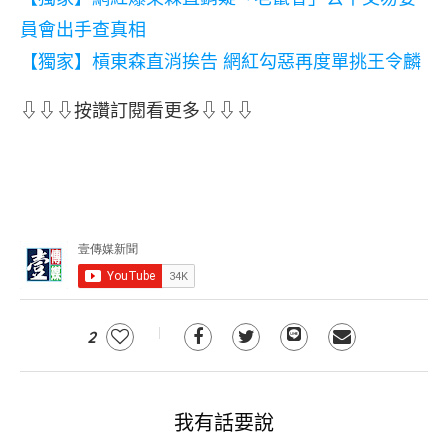
員會出手查真相
【獨家】槓東森直消挨告 網紅勾惡再度單挑王令麟
⇩⇩⇩按讚訂閱看更多⇩⇩⇩
2
我有話要說