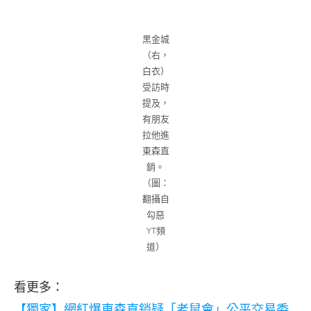
黑金城
（右，
白衣）
受訪時
提及，
有朋友
拉他進
東森直
銷。
（圖：
翻攝自
勾惡
YT頻
道）
看更多：
【獨家】網紅爆東森直銷疑「老鼠會」公平交易委