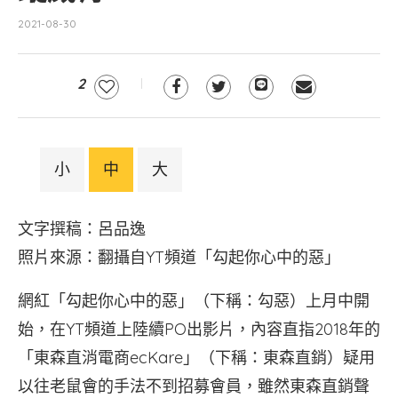
2021-08-30
2
小
中
大
文字撰稿：呂品逸
照片來源：翻攝自YT頻道「勾起你心中的惡」
網紅「勾起你心中的惡」（下稱：勾惡）上月中開
始，在YT頻道上陸續PO出影片，內容直指2018年的
「東森直消電商ecKare」（下稱：東森直銷）疑用
以往老鼠會的手法不到招募會員，雖然東森直銷聲