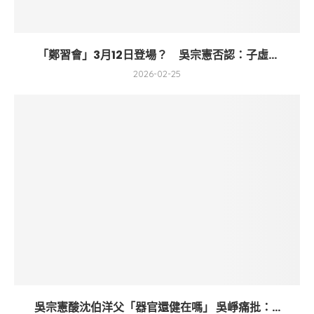
「鄭習會」3月12日登場？ 吳宗憲否認：子虛...
2026-02-25
吳宗憲酸沈伯洋父「器官還健在嗎」 吳崢痛批：...