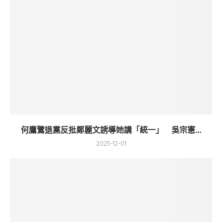
何鷹鷺退黨反批鄭麗文誘導她講「統一」 吳宗憲...
2025-12-01