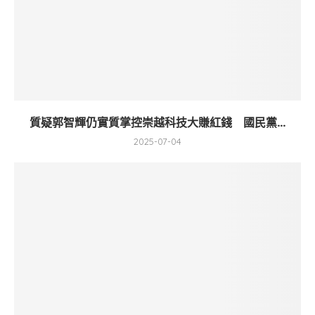
質疑郭智輝仍實質掌控崇越科技大賺紅錢 國民黨...
2025-07-04