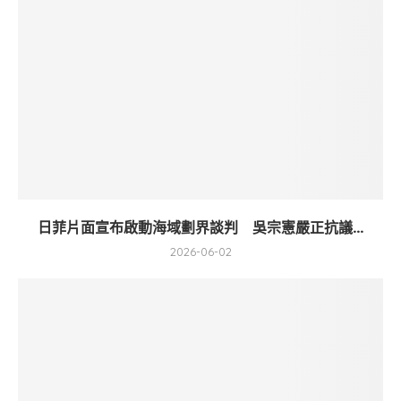
日菲片面宣布啟動海域劃界談判 吳宗憲嚴正抗議...
2026-06-02