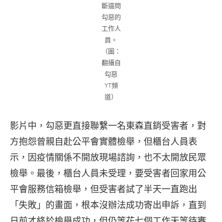
斷逼問
勾惡的
工作人
員。
（圖：
翻攝自
勾惡
YT頻
道）
影片中，勾惡更直接聯繫一名東森直銷受害者，對
方抱怨曾親自赴公平會實體檢舉，但櫃台人員表
示，因疫情關係不開放現場諮詢，也不太開放民眾
檢舉。最後，櫃台人員未受理，要受害者回家用公
平會服務信箱檢舉，但受害者試了半天一直跑出
「失敗」的畫面，根本沒辦法成功寄出申訴，直到
日前才終於檢舉成功，但仍等花七個工作天等待審