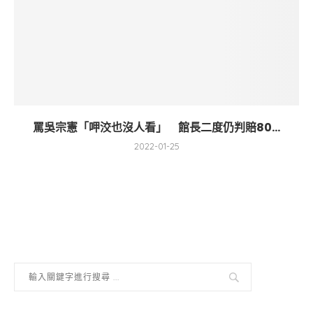
罵吳宗憲「呷洨也沒人看」 館長二度仍判賠80...
2022-01-25