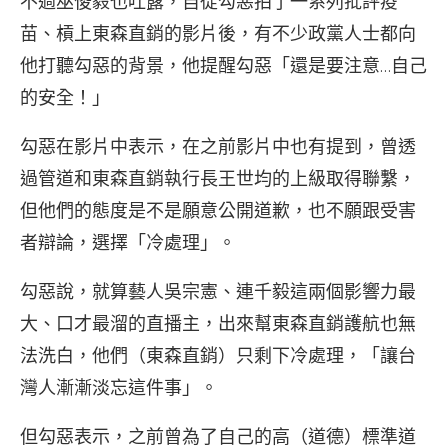
不過巫俊毅也吐露，自從勾惡拍了一系列批評疫
苗、槓上東森直銷的影片後，有不少政黨人士都向
他打聽勾惡的背景，他提醒勾惡「還是要注意…自己
的安全！」
勾惡在影片中表示，在之前影片中也有提到，曾透
過管道和東森直銷執行長王世均的上級取得聯繫，
但他們的態度是不是願意公開道歉，也不願跟受害
者辯論，選擇「冷處理」。
勾惡說，就算藝人吳宗憲、連千毅這兩個影響力最
大、口才最溜的直播主，出來幫東森直銷護航也無
法洗白，他們（東森直銷）只剩下冷處理，「讓台
灣人漸漸淡忘這件事」。
但勾惡表示，之前曾為了自己的高（道德）標準道