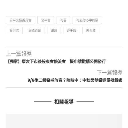
公平交易委員會
公平會
勾惡
勾起你心中的惡
吳宗憲
東森直銷
跟蹤
連千毅
黑金城
上一篇報導
【獨家】康友下市後股東會慘流會 擬申請撤銷公開發行
下一篇報導
9/6後二級警戒放寬？陳時中：中秋節雙鐵運量擬鬆綁
相關報導