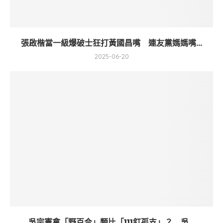
張啟楷當一級爆破士狂打黃國昌嘴 連友黨媽媽嘴...
2025-06-20
吳宗憲拿「野百合」類比「111釘孤支」？ 吳...