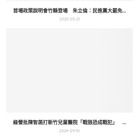
首場政策說明會竹縣登場 朱立倫：民進黨大罷免...
2025-03-21
綠營批陳智菡打新竹兒童醫院「戰狼恐成戰犯」 ...
2024-09-10