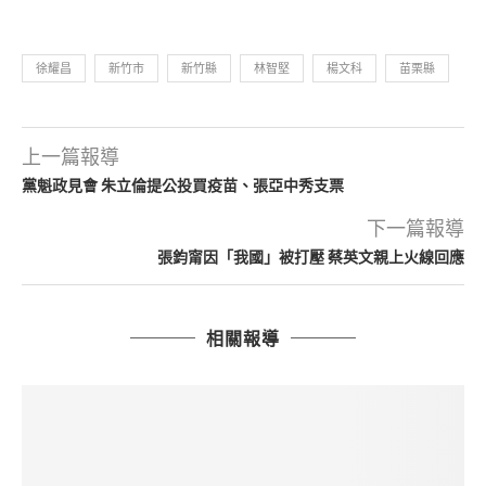
徐耀昌
新竹市
新竹縣
林智堅
楊文科
苗栗縣
上一篇報導
黨魁政見會 朱立倫提公投買疫苗、張亞中秀支票
下一篇報導
張鈞甯因「我國」被打壓 蔡英文親上火線回應
相關報導