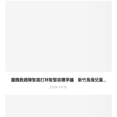
圍魏救趙陳智菡打林智堅容積爭議 新竹馬偕兒童...
2024-09-10