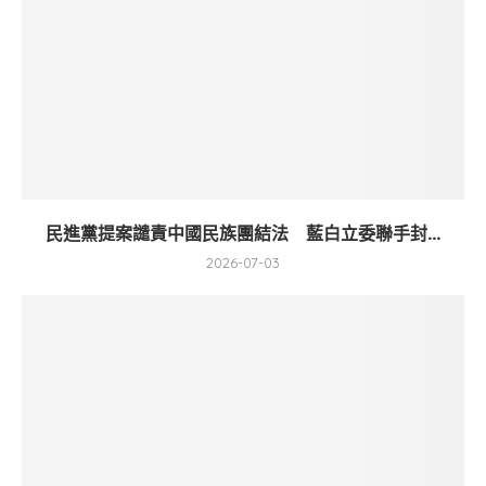
民進黨提案譴責中國民族團結法 藍白立委聯手封...
2026-07-03