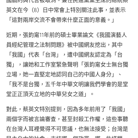
國戲約與代言被取消。兼任民進黨黨主席的總統蔡
英文在今（8）日中常會上特別關注此事，並表示
「這對兩岸交流不會帶來什麼正面的意義。」
近期，張鈞甯11年前的碩士畢業論文《我國演藝人
員經紀管理之法制問題》被中國網友挖出，其中
「我國」代表「台灣」，遭中國網友認定為「台
獨」，讓她和工作室緊急聲明「張鈞甯女士無台獨
立場，她一直堅定地認同自己的中國人身分」、
「我不是台獨，五千年中華文明讓我們學會的是堂
堂正正頂天立地的中華兒女之道」。
對此，蔡英文特別提到，因為多年前用了「我國」
兩個字而被言論審查，甚至封殺工作權，這些事聽
在台灣人耳裡覺得不可思議，也無法接受；台灣是