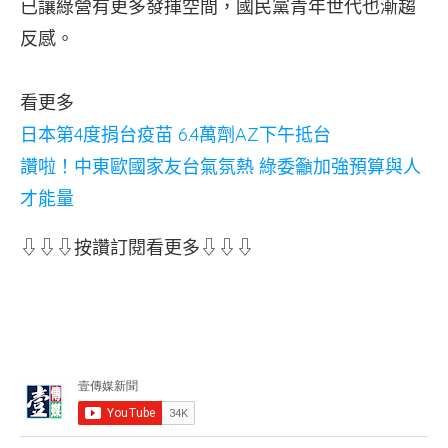
已讓綠營有更多發揮空間，國民黨青年世代也漸趨
反感。
看更多
日本第4度捐台疫苗 6.4萬劑AZ下午抵台
讚啦！中東歐國家友台氣氛熱 綠委籲加強預算與人
才能量
⇩⇩⇩按讚訂閱看更多⇩⇩⇩