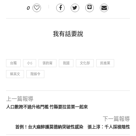
0
我有話要說
台獨
小S
張鈞甯
我國
文化部
民進黨
蔡英文
限娛令
上一篇報導
人口數跨不過升格門檻 竹縣要拉苗栗一起來
下一篇報導
首例！台大麻醉護莫德納突破性感染 張上淳：千人採檢陰性