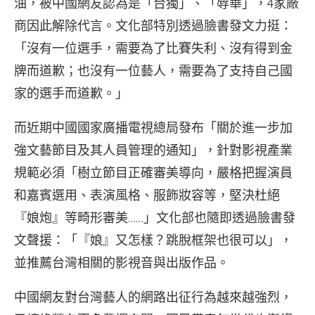
油，被中國網友認為是「台獨」、「辱華」，4家廠
商因此解除代言。文化部特別透過臉書發文力挺：
「沒有一位選手，需要為了比賽失利、沒有得到金
牌而道歉；也沒有一位藝人，需要為了支持自己國
家的選手而道歉。」
而近期中國國家廣播電視總局發布「關於進一步加
強文藝節目及其人員管理的通知」，針對影視產業
規範必須「樹立節目正確審美導向，嚴格把握演員
和嘉賓選用、表演風格、服飾妝容等，堅決杜絕
『娘炮』等畸形審美……」文化部也隨即透過臉書發
文聲援：「『娘』又怎樣？跳脫框架也很可以」，
並推薦台灣相關的影視音與出版作品。
中國網友對台灣藝人的網路出征行為越來越強烈，