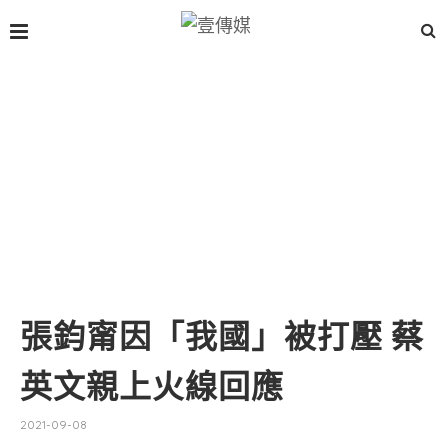
張鈞甯因「我國」被打壓 蔡
英文親上火線回應
2021-09-08