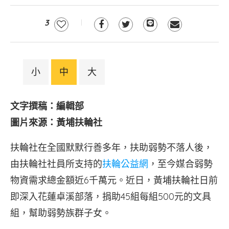
3
小
中
大
文字撰稿：編輯部
圖片來源：黃埔扶輪社
扶輪社在全國默默行善多年，扶助弱勢不落人後，
由扶輪社社員所支持的
扶輪公益網
，至今媒合弱勢
物資需求總金額近6千萬元。近日，黃埔扶輪社日前
即深入花蓮卓溪部落，捐助45組每組500元的文具
組，幫助弱勢族群子女。