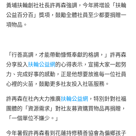
黃埔扶輪創社社長許再森強調，今年將增設「扶輪
公益百分百」獎項，鼓勵全體社員至少都要捐贈一
項物品。
「行善高調，才能帶動慷慨奉獻的格調，」許再森
分享投入
扶輪公益網
的心得表示，宣揚大家一起努
力、完成好事的感動，正是他想要放進每一位社員
心裡的火苗，鼓勵更多社友投入社區服務。
許再森在社內大力推廣
扶輪公益網
，特別針對社福
團體的「資源需求」對社友募資購買物品再捐贈，
「一個單位不嫌少。」
今年暑假許再森看到花蓮持修積善協會為偏鄉孩子