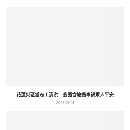
花蓮災區當志工清淤 翁語含途遇車禍眾人平安
2025-10-01