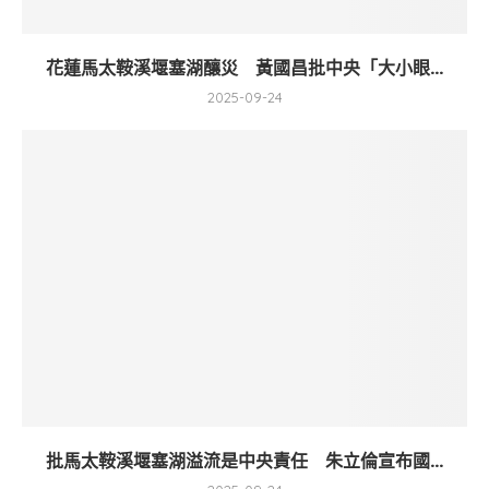
花蓮馬太鞍溪堰塞湖釀災 黃國昌批中央「大小眼...
2025-09-24
批馬太鞍溪堰塞湖溢流是中央責任 朱立倫宣布國...