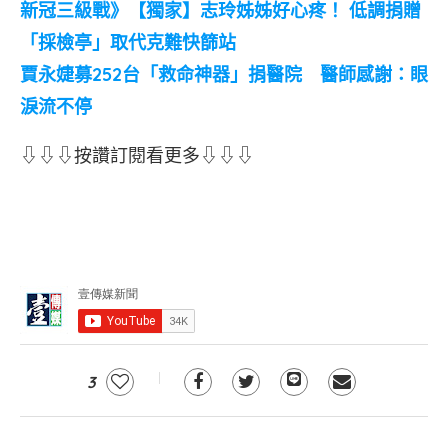
新冠三級戰》【獨家】志玲姊姊好心疼！ 低調捐贈
「採檢亭」取代克難快篩站
賈永婕募252台「救命神器」捐醫院 醫師感謝：眼
淚流不停
⇩⇩⇩按讚訂閱看更多⇩⇩⇩
3