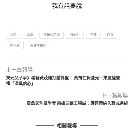
我有話要說
公益
卓溪
扶輪公益網
扶輪社
花蓮
行善
許再森
黃埔扶輪社
上一篇報導
東元父子爭》老爸黃茂雄打錯算盤！ 黃育仁保菱光、東友經營
權「深具信心」
下一篇報導
買魚叉別做半套 前雄三總工張誠：應建案納入聯成系統
相關報導