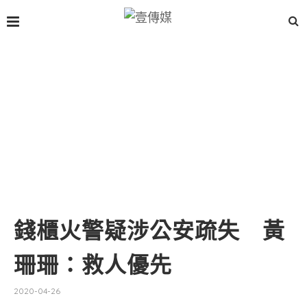
錢櫃火警疑涉公安疏失 黃
珊珊：救人優先
2020-04-26