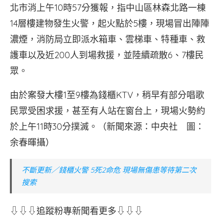
北市消上午10時57分獲報，指中山區林森北路一棟
14層樓建物發生火警，起火點於5樓，現場冒出陣陣
濃煙，消防局立即派水箱車、雲梯車、特種車、救
護車以及近200人到場救援，並陸續疏散6、7樓民
眾。
由於案發大樓1至9樓為錢櫃KTV，稍早有部分唱歌
民眾受困求援，甚至有人站在窗台上，現場火勢約
於上午11時30分撲滅。（新聞來源：中央社 圖：
余春暉攝）
不斷更新／錢櫃火警 5死2命危 現場無傷患等待第二次
搜索
⇩⇩⇩追蹤粉專新聞看更多⇩⇩⇩