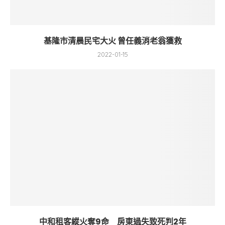
基隆市清晨民宅大火 曾任義消老翁獲救
2022-01-15
中和租客縱火奪9命 房東過失致死判2年