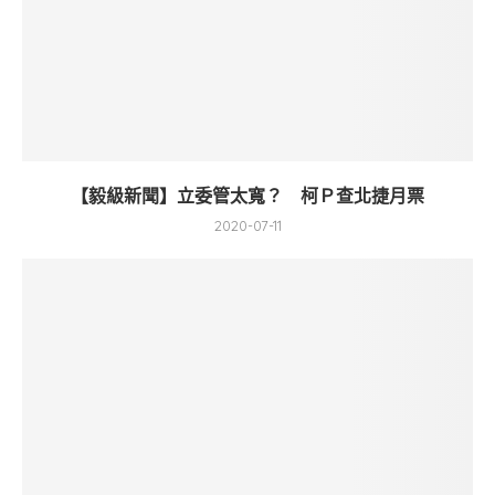
【毅級新聞】立委管太寬？ 柯Ｐ查北捷月票
2020-07-11