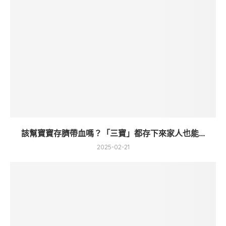
該幫寶寶存臍帶血嗎？「三寶」都存下來家人也能...
2025-02-21