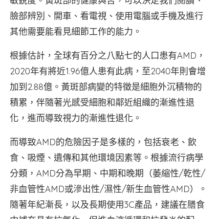
敏銳度。黃斑部的健康與否，可以決定我們閱讀、
臉部辨別、開車、看電視、使用電腦或手機及進行
其他需要能看見細節工作的能力。
根據估計，全球有百分之八點七的人口患有AMD，
2020年有將近1.96億人患有此病，至2040年則會增
加到2.88億。黃斑部病變的特徵是細胞外沉積物的
積累，伴隨著光感受細胞和鄰近組織的漸進性退
化，進而導致視力的漸進性退化。
而導致AMD的危險因子是多樣的，包括衰老、飲
食、吸煙、遺傳和其他環境因素等。根據流行病學
分類，AMD分為早期、中期和晚期（萎縮性/乾性/
非血管性AMD或滲出性/濕性/新生血管性AMD）。
隨著年紀漸長，以及長期使用3C產品，建議在膳食