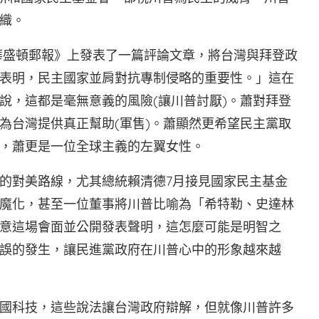
織。
《華盛頓郵報》上發表了一篇評論文章，將台灣與拜登政
表明，民主國家並肩對抗專制侵略的重要性。」這在
說，這都是毫無意義的風險(讓川普討厭)。蕭對拜登
為台灣提供真正幫助(軍售)。蕭顯然更希望民主黨取
繫，蕭更是一位全球主義的左翼女性。
的對美路線，尤其總統賴清德7月接見國家民主基金
魔化，甚至一位董事將川普比喻為「希特勒、史達林
意這場會面並公開發表聲明，這怎麼可能是明智之
誤的發生，讓民進黨政府在川普心中的形象越來越
國科技，這些說法讓台灣政府辯解，但就像川普許多