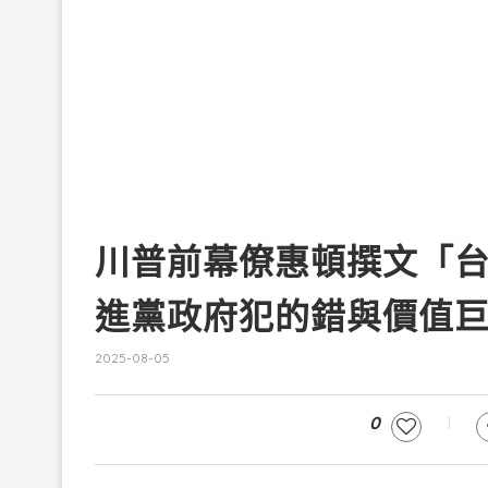
川普前幕僚惠頓撰文「
進黨政府犯的錯與價值
2025-08-05
0