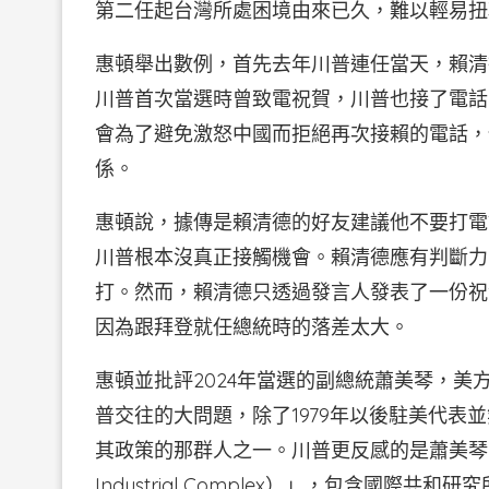
第二任起台灣所處困境由來已久，難以輕易扭
惠頓舉出數例，首先去年川普連任當天，賴清
川普首次當選時曾致電祝賀，川普也接了電話，
會為了避免激怒中國而拒絕再次接賴的電話，
係。
惠頓說，據傳是賴清德的好友建議他不要打電
川普根本沒真正接觸機會。賴清德應有判斷力
打。然而，賴清德只透過發言人發表了一份祝
因為跟拜登就任總統時的落差太大。
惠頓並批評2024年當選的副總統蕭美琴，
普交往的大問題，除了1979年以後駐美代表
其政策的那群人之一。川普更反感的是蕭美琴引以
Industrial Complex）」，包含國