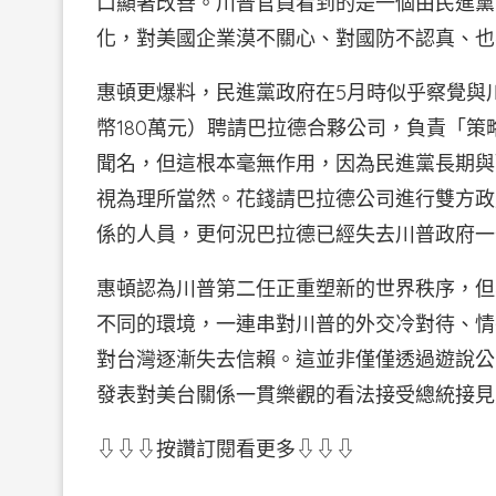
口顯著改善。川普官員看到的是一個由民進黨
化，對美國企業漠不關心、對國防不認真、也
惠頓更爆料，民進黨政府在5月時似乎察覺與
幣180萬元）聘請巴拉德合夥公司，負責「
聞名，但這根本毫無作用，因為民進黨長期與
視為理所當然。花錢請巴拉德公司進行雙方政
係的人員，更何況巴拉德已經失去川普政府一
惠頓認為川普第二任正重塑新的世界秩序，但
不同的環境，一連串對川普的外交冷對待、情
對台灣逐漸失去信賴。這並非僅僅透過遊說公
發表對美台關係一貫樂觀的看法接受總統接見
⇩⇩⇩按讚訂閱看更多⇩⇩⇩