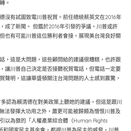
轉。
德沒有試圖致電川普祝賀。前任總統蔡英文在2016年
成了新聞。 但鑑於2016年引發的爭議，川普或許
但也有可能川普這位勝利者會接，展現美台灣良好關
話，這是大問題，這些顧問給的建議很糟糕，也許跟
，讓川普自己決定是否接聽祝賀電話，但電話一定要
賀聲明，這讓華盛頓關注台灣問題的人士感到震驚，
美方多認為賴清德在對美政策上聽她的建議，但這是跟川
並無法發揮大功用之外，蕭更可能被歸類為憎恨川普及
為傲的「人權產業綜合體（Human Rights
際共和研究所和國家民主基金會，都視川普為民主的威脅，川普