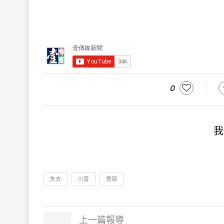
0
我
失去
川普
惠頓
上一篇報導