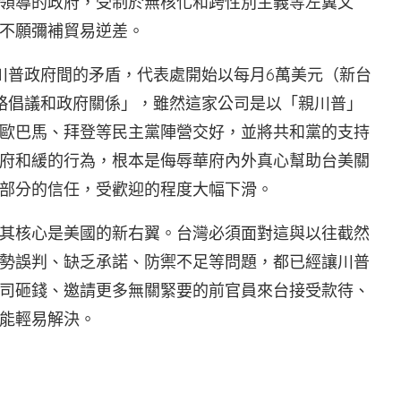
領導的政府，受制於無核化和跨性別主義等左翼文
不願彌補貿易逆差。
川普政府間的矛盾，代表處開始以每月6萬美元（新台
策略倡議和政府關係」，雖然這家公司是以「親川普」
歐巴馬、拜登等民主黨陣營交好，並將共和黨的支持
府和緩的行為，根本是侮辱華府內外真心幫助台美關
部分的信任，受歡迎的程度大幅下滑。
其核心是美國的新右翼。台灣必須面對這與以往截然
勢誤判、缺乏承諾、防禦不足等問題，都已經讓川普
司砸錢、邀請更多無關緊要的前官員來台接受款待、
能輕易解決。