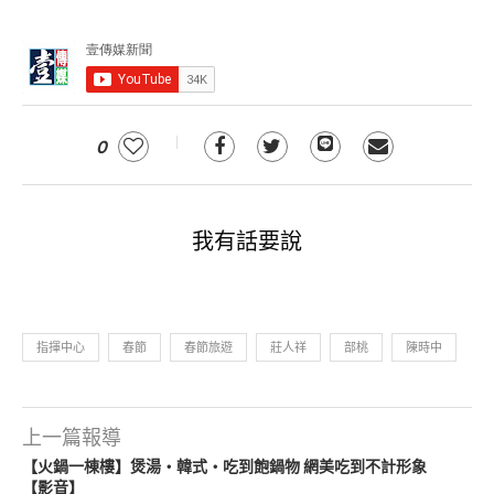
0
我有話要說
指揮中心
春節
春節旅遊
莊人祥
部桃
陳時中
上一篇報導
【火鍋一棟樓】煲湯‧韓式‧吃到飽鍋物 網美吃到不計形象
【影音】