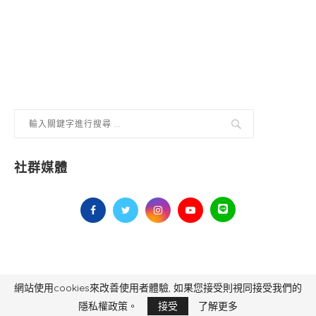
社群媒體
網站使用cookies來改善使用者體驗, 如果您接受則視同接受我們的
毅傳媒控股股份有限公司 版權所有，非經授權，不得轉載 All Right Reserved.
Yi Media Inc.
電話：02-8791-8559
隱私權政策。
接受
了解更多