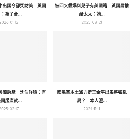
中出國今卻突訪美 黃國
被四叉貓爆料兒子有美國籍 黃國昌推
：為了台...
給太太：她...
2026-01-12
2025-08-21
美國房產 沈伯洋嗆：有
國民黨本土派力挺王金平出馬整頓亂
國房產就...
局？ 本人澄...
2025-02-17
2024-11-11