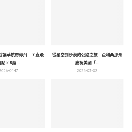
就讓華航帶你飛 ７直飛
從星空到沙漠的公路之旅 亞利桑那州
航點ｘ8經...
慶祝美國「...
2026-04-17
2026-03-02