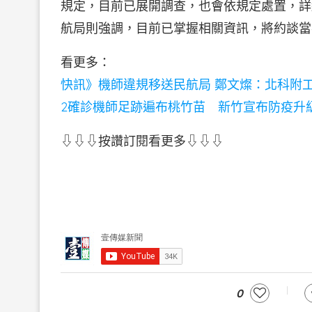
規定，目前已展開調查，也會依規定處置，詳
航局則強調，目前已掌握相關資訊，將約談當
看更多：
快訊》機師違規移送民航局 鄭文燦：北科附
2確診機師足跡遍布桃竹苗 新竹宣布防疫升
⇩⇩⇩按讚訂閱看更多⇩⇩⇩
0