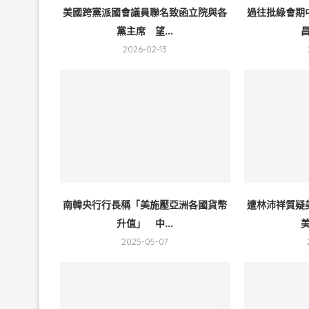
美國跨黨派國會議員聯名致函立院與各
過往批綠會期
黨主席 望...
昌
2026-02-13
南韓央行行長稱「美施壓亞洲各國貨幣
遭林沛祥質疑
升值」 中...
美
2025-05-07