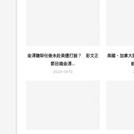
金溥聰卸任後未赴美遭打臉？ 彭文正
美國、加拿大
節目揭金溥...
2026-06-10