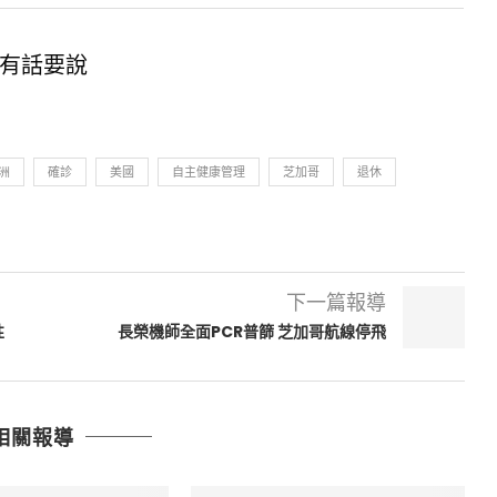
有話要說
洲
確診
美國
自主健康管理
芝加哥
退休
下一篇報導
性
長榮機師全面PCR普篩 芝加哥航線停飛
相關報導