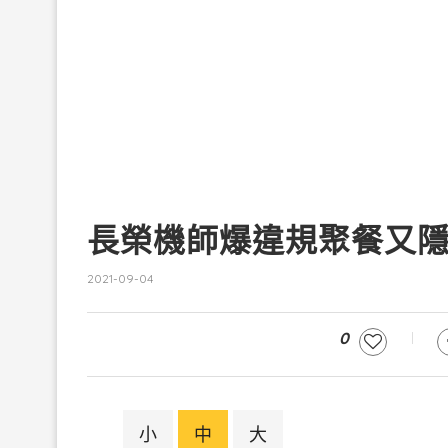
長榮機師爆違規聚餐又
2021-09-04
0
小
中
大