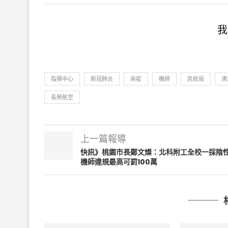
我
指揮中心
新冠肺炎
染疫
機師
民航局
澳
長榮航空
上一篇報導
快訊》桃園市長鄭文燦：北科附工全校一採陰
機師違規最高可罰100萬