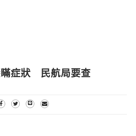
隱瞞症狀 民航局要查