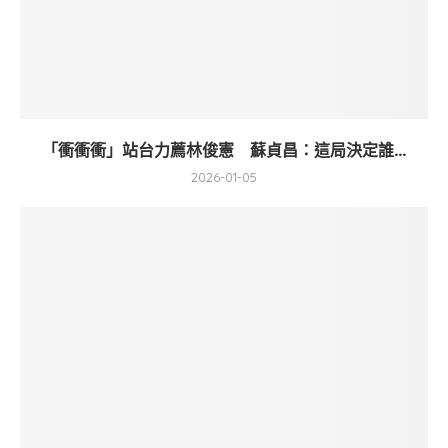
「衝衝衝」站台力薦林俊憲 蘇貞昌：這局決定誰...
2026-01-05