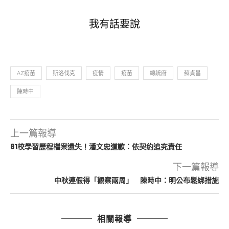
我有話要說
AZ疫苗
斯洛伐克
疫情
疫苗
總統府
蘇貞昌
陳時中
上一篇報導
81校學習歷程檔案遺失！潘文忠道歉：依契約追究責任
下一篇報導
中秋連假得「觀察兩周」 陳時中：明公布鬆綁措施
相關報導