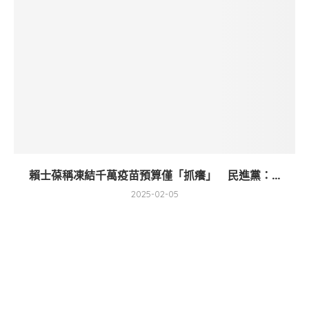
賴士葆稱凍結千萬疫苗預算僅「抓癢」 民進黨：...
2025-02-05