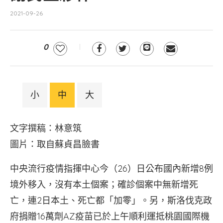
2021-09-26
0
小
中
大
文字撰稿：林意筑
圖片：取自蘇貞昌臉書
中央流行疫情指揮中心今（26）日公布國內新增8例
境外移入，沒有本土個案；確診個案中無新增死
亡，連2日本土、死亡都「加零」。另，斯洛伐克政
府捐贈16萬劑AZ疫苗已於上午順利運抵桃園國際機