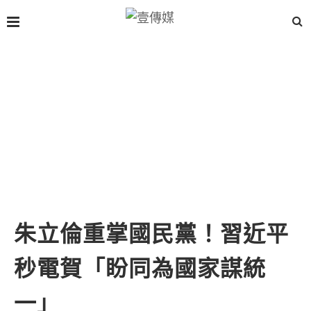
朱立倫重掌國民黨！習近平
秒電賀「盼同為國家謀統
一」