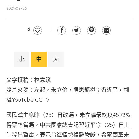
2021-09-26
0
小
中
大
文字撰稿：林意筑
照片來源：左起，朱立倫，陳思銘攝；習近平，翻
攝YouTube CCTV
國民黨主席昨（25）日改選，朱立倫最終以45.78%
得票率當選，中共國家總書記習近平今（26）日上
午發出賀電，表示台海情勢複雜嚴峻，希望兩黨未