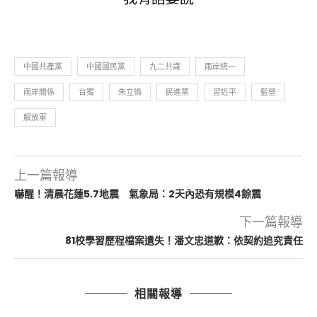
中國共產黨
中國國民黨
九二共識
兩岸統一
兩岸關係
台獨
朱立倫
民進黨
習近平
藍營
解放軍
上一篇報導
嚇醒！清晨花蓮5.7地震 氣象局：2天內恐有規模4餘震
下一篇報導
81校學習歷程檔案遺失！潘文忠道歉：依契約追究責任
相關報導