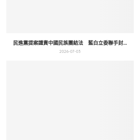
民進黨提案譴責中國民族團結法 藍白立委聯手封...
2026-07-03