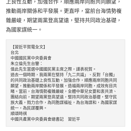
上良性互動，加強合作，順應兩岸同胞共同願望，
推動兩岸關係和平發展。更直呼，當前台海情勢複
雜嚴峻，期望兩黨登高望遠，堅持共同政治基礎，
為國家謀統一。
【習近平賀電全文】

台北

中國國民黨中央委員會

朱立倫先生台鑒：

值此先生當選中國國民黨主席之際，謹表祝賀。

過去一個時期，我兩黨在堅持「九二共識」、反對「台獨」
的共同政治基礎上良性互動，加強合作，順應兩岸同胞共同
願望，推動兩岸關係和平發展，造福兩岸同胞，成效有目共
睹。當前，台海情勢複雜嚴峻，全體中華兒女要和衷共濟、
團結向前，期望兩黨登高望遠，堅持共同政治基礎，堅守民
族大義，戮力合作，為同胞謀福祉，為台海謀和，為國家謀
統一，為民謀覆興。

順頌時祺

中國共產黨中央委員會總書記　習近平