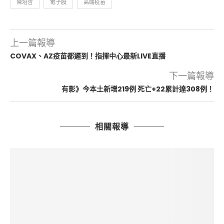
陳培哲
電子股
高端疫苗
上一篇報導
COVAX、AZ疫苗都遲到！指揮中心最新LIVE直播
下一篇報導
有影》今本土新增219例 死亡+22累計達308例！
相關報導