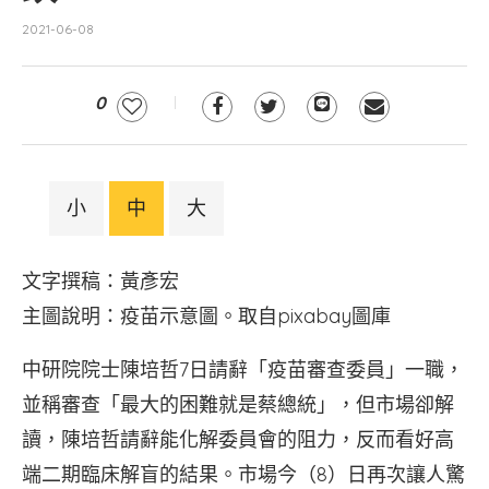
2021-06-08
0
小
中
大
文字撰稿：黃彥宏
主圖說明：疫苗示意圖。取自pixabay圖庫
中研院院士陳培哲7日請辭「疫苗審查委員」一職，
並稱審查「最大的困難就是蔡總統」，但市場卻解
讀，陳培哲請辭能化解委員會的阻力，反而看好高
端二期臨床解盲的結果。市場今（8）日再次讓人驚