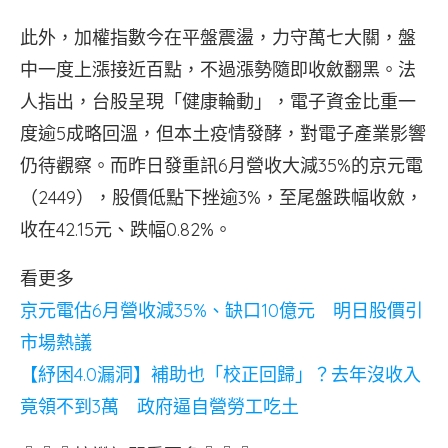
此外，加權指數今在平盤震盪，力守萬七大關，盤
中一度上漲接近百點，不過漲勢隨即收斂翻黑。法
人指出，台股呈現「健康輪動」，電子資金比重一
度逾5成略回溫，但本土疫情發酵，對電子產業影響
仍待觀察。而昨日發重訊6月營收大減35%的京元電
（2449），股價低點下挫逾3%，至尾盤跌幅收斂，
收在42.15元、跌幅0.82%。
看更多
京元電估6月營收減35%、缺口10億元 明日股價引
市場熱議
【紓困4.0漏洞】補助也「校正回歸」？去年沒收入
竟領不到3萬 政府逼自營勞工吃土