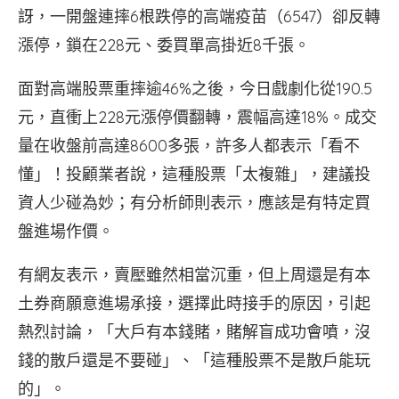
訝，一開盤連摔6根跌停的高端疫苗（6547）卻反轉
漲停，鎖在228元、委買單高掛近8千張。
面對高端股票重摔逾46%之後，今日戲劇化從190.5
元，直衝上228元漲停價翻轉，震幅高達18%。成交
量在收盤前高達8600多張，許多人都表示「看不
懂」！投顧業者說，這種股票「太複雜」，建議投
資人少碰為妙；有分析師則表示，應該是有特定買
盤進場作價。
有網友表示，賣壓雖然相當沉重，但上周還是有本
土券商願意進場承接，選擇此時接手的原因，引起
熱烈討論，「大戶有本錢賭，賭解盲成功會噴，沒
錢的散戶還是不要碰」、「這種股票不是散戶能玩
的」。