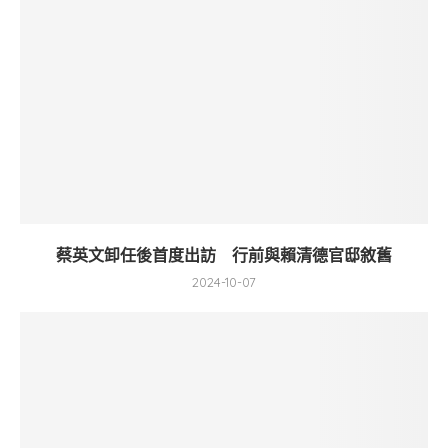
蔡英文卸任後首度出訪 行前與賴清德官邸敘舊
2024-10-07