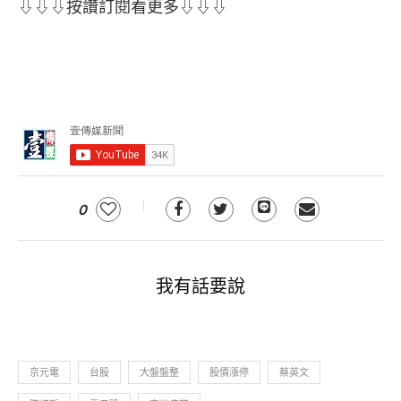
⇩⇩⇩按讚訂閱看更多⇩⇩⇩
0
我有話要說
京元電
台股
大盤盤整
股價漲停
蔡英文