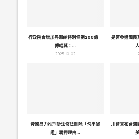
行政院會增加丹娜絲特別條例200億
是否參選國民
傅崐萁：...
人
2025-10-02
黃國昌力推刑訴法修法刪除「勾串滅
川普宣布台灣
證」羈押理由...
美