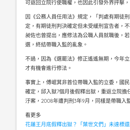
可返回立院行使職權，也因此引發外界抨擊，
因《公務人員任用法》規定，「判處有期徒刑
定，有期徒刑判決確定但未受緩刑宣告者，不
昶佐也曾提出，應修法為公職人員就職後，若
選，終結帶職入監的亂象。
不過，因為《選罷法》修正遙遙無期，今年立
才有機會進行修法。
事實上，傅崐萁非首位帶職入監的立委，國民黨
確定，邱入獄7個月後假釋出獄，重返立院擔
汙案，2008年遭判刑3年9月，同樣是帶職入
看更多
花蓮王月底假釋出獄？「葉世文們」未達標還