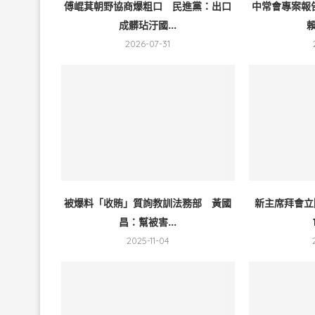
傅崐萁朝野協商爆粗口 民進黨：出口
中常會專案報
成髒玷汙國...
賴
2026-07-31
被爆料「收賄」質詢教訓法務部 黃國
新主席拜會立
昌：幫被害...
2025-11-04