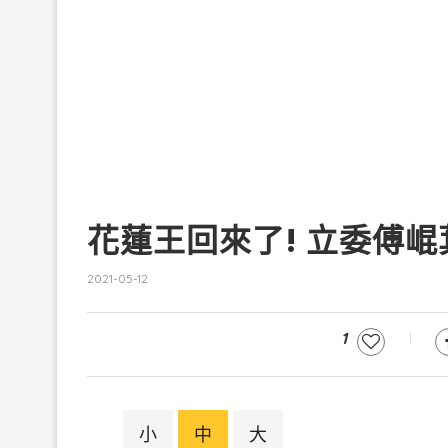
花蓮王回來了! 立委傅
2021-05-12
1
小
中
大