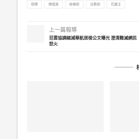
假釋
傅崐萁
徐榛蔚
法務部
花蓮王
上一篇報導
范雲協調縮減華航居檢公文曝光 澄清難滅網民
怒火