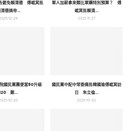
告罷免賴清德 傅崐萁批
軍人加薪拿來類比軍購特別預算？ 傅
清德搞帝...
崐萁批賴清...
2025-12-24
2025-11-27
院國民黨團便當80升級
國民黨中配中常委痛批韓國瑜傅崐萁訪
120 鄭...
日 朱立倫...
2025-10-20
2025-10-02