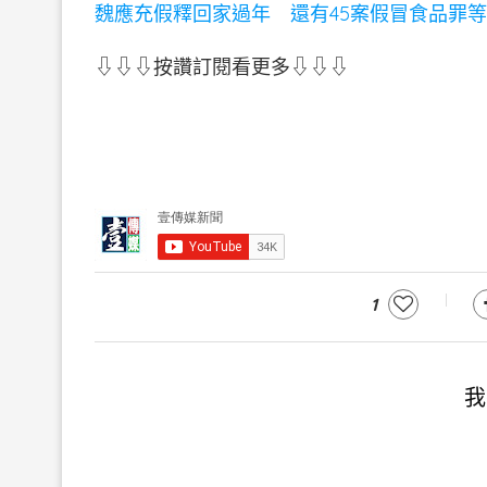
魏應充假釋回家過年 還有45案假冒食品罪
⇩⇩⇩按讚訂閱看更多⇩⇩⇩
1
我