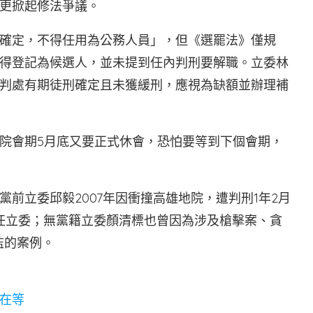
更掀起修法爭議。
確定，不得任用為公務人員」，但《選罷法》僅規
得登記為候選人，並未提到任內判刑要解職。立委林
判處有期徒刑確定且未獲緩刑，應視為缺額並辦理補
院會期5月底又要正式休會，恐怕要等到下個會期，
前立委邱毅2007年因衝撞高雄地院，遭判刑1年2月
任立委；無黨籍立委顏清標也曾因為涉及槍擊案、貪
監的案例。
在等