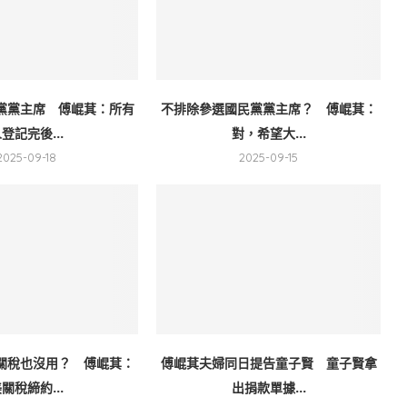
黨黨主席 傅崐萁：所有
不排除參選國民黨黨主席？ 傅崐萁：
登記完後...
對，希望大...
2025-09-18
2025-09-15
關稅也沒用？ 傅崐萁：
傅崐萁夫婦同日提告童子賢 童子賢拿
關稅締約...
出捐款單據...