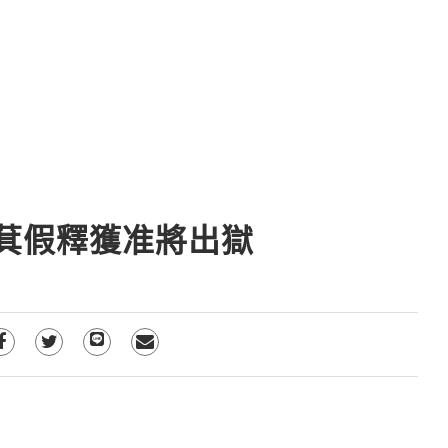
崐萁假釋獲准將出獄