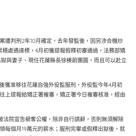
案遭判刑2年10月確定，去年發監後，因另涉合機炒
中累積處遇達標，4月初獲提報假釋初審通過，法務部矯
望出獄與妻子、現任花蓮縣長徐榛蔚團圓，而且可以赴立
選後獲准移往花蓮自強外役監服刑，外役監今年4月初
往上提報給矯正署複審，矯正署今日複審核准，經由
未被法院宣告褫奪公權，除非自行請辭，否則無須解除
領每個月19萬元的薪水；服刑完畢或假釋出獄後，就