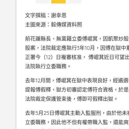
文字撰稿：謝幸恩
主圖來源：毅傳媒資料照
前花蓮縣長、無黨籍立委傅崐萁，因凱聚炒股
股案，法院裁定應執行3年10月，因傅在獄
正署今（12）日複審核准， 傅崐萁近日可
法院執行立委職務。
去年12月間，傅崐萁在獄中表現良好，經遴
提報傅假釋，獄方初審認定傅符合資格，於是
法院裁定保護管束後，傅即可假釋出獄。
去年5月25日傅崐萁主動入監服刑，由於他
立委職務，因此他不但有權帶職入監，還能爽