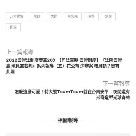
八方雲集
水餃
美國
莫彩曦
豆漿
鍋貼
開箱
上一篇報導
2022公證法制度變革20》【司法巨獸 公證制度】『法院公證
處 球員兼裁判』系列報導（五）花公帑 少辦案 增員額？豈有
此理
下一篇報導
怎麼這麼可愛！特大號TsumTsum就在台南安平 夜間還有
米奇造型光球森林
相關報導