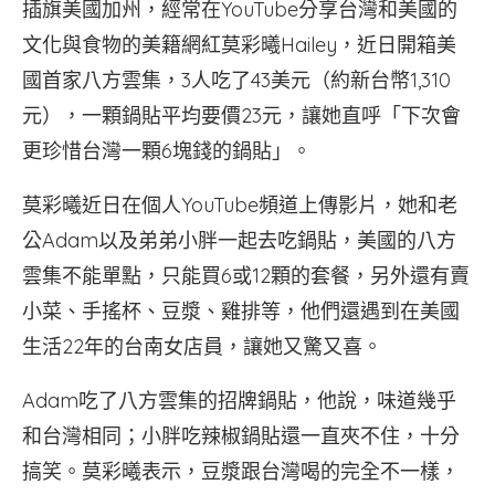
插旗美國加州，經常在YouTube分享台灣和美國的
文化與食物的美籍網紅莫彩曦Hailey，近日開箱美
國首家八方雲集，3人吃了43美元（約新台幣1,310
元），一顆鍋貼平均要價23元，讓她直呼「下次會
更珍惜台灣一顆6塊錢的鍋貼」。
莫彩曦近日在個人YouTube頻道上傳影片，她和老
公Adam以及弟弟小胖一起去吃鍋貼，美國的八方
雲集不能單點，只能買6或12顆的套餐，另外還有賣
小菜、手搖杯、豆漿、雞排等，他們還遇到在美國
生活22年的台南女店員，讓她又驚又喜。
Adam吃了八方雲集的招牌鍋貼，他說，味道幾乎
和台灣相同；小胖吃辣椒鍋貼還一直夾不住，十分
搞笑。莫彩曦表示，豆漿跟台灣喝的完全不一樣，