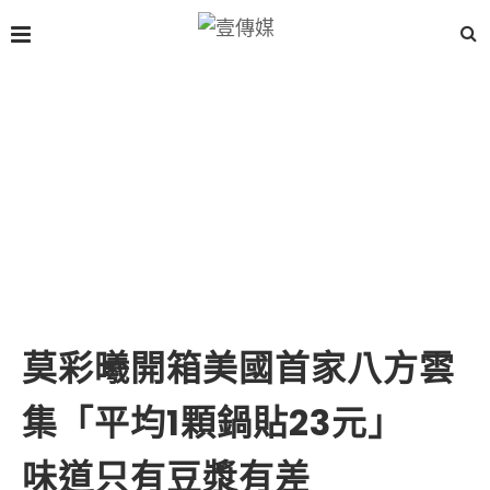
莫彩曦開箱美國首家八方雲
集「平均1顆鍋貼23元」
味道只有豆漿有差