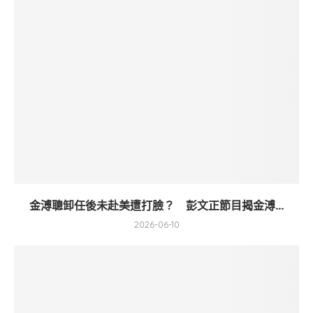
金溥聰卸任後未赴美遭打臉？ 彭文正節目揭金溥...
2026-06-10