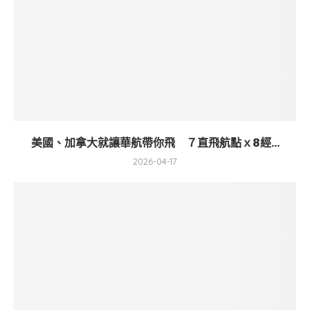
美國、加拿大就讓華航帶你飛 ７直飛航點ｘ8經...
2026-04-17