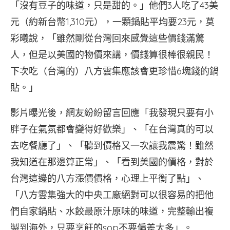
「沒有豆子的味道，只是甜的。」他們3人吃了43美
元（約新台幣1,310元），一顆鍋貼平均要23元，莫
彩曦說，「雖然剛從台灣回來感覺這些價錢滿驚
人，但是以美國的物價來講，價錢算很棒很親民！
下次吃（台灣的）八方雲集應該會更珍惜6塊錢的鍋
貼。」
影片曝光後，網友紛紛留言回應「我發現只要有小
胖子在氣氛都會變得好歡樂」、「在台灣真的可以
去吃餐廳了」、「聽到價格又一次讓我震驚！雖然
我知道在那邊算正常」、「看到美國的價格，對於
台灣這邊的八方漲價價格，心理上平衡了點」、
「八方雲集強大的中央工廠絕對可以很容易的把他
們自家鍋貼、水餃最原汁原味的味道，完整輸出複
製到海外，只要烹飪的sop不要偏差太多」。