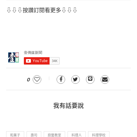
⇩⇩⇩按讚訂閱看更多⇩⇩⇩
0
我有話要說
和菓子
壽司
廚藝教室
料理人
料理學校