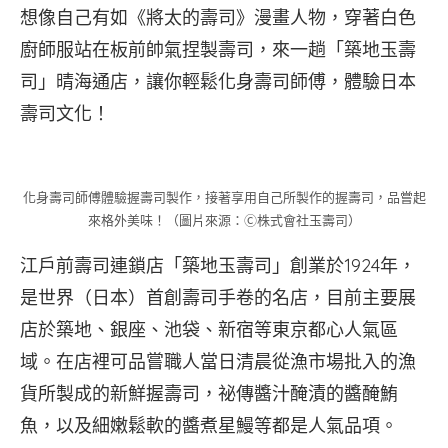
想像自己有如《將太的壽司》漫畫人物，穿著白色
廚師服站在板前帥氣捏製壽司，來一趟「築地玉壽
司」晴海通店，讓你輕鬆化身壽司師傅，體驗日本
壽司文化！
化身壽司師傅體驗握壽司製作，接著享用自己所製作的握壽司，品嘗起
來格外美味！（圖片來源：Ⓒ株式會社玉壽司）
江戶前壽司連鎖店「築地玉壽司」創業於1924年，
是世界（日本）首創壽司手卷的名店，目前主要展
店於築地、銀座、池袋、新宿等東京都心人氣區
域。在店裡可品嘗職人當日清晨從漁市場批入的漁
貨所製成的新鮮握壽司，祕傳醬汁醃漬的醬醃鮪
魚，以及細嫩鬆軟的醬煮星鰻等都是人氣品項。