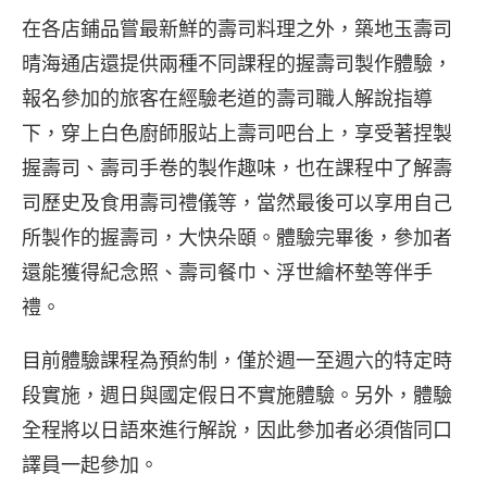
在各店鋪品嘗最新鮮的壽司料理之外，築地玉壽司
晴海通店還提供兩種不同課程的握壽司製作體驗，
報名參加的旅客在經驗老道的壽司職人解說指導
下，穿上白色廚師服站上壽司吧台上，享受著捏製
握壽司、壽司手卷的製作趣味，也在課程中了解壽
司歷史及食用壽司禮儀等，當然最後可以享用自己
所製作的握壽司，大快朵頤。體驗完畢後，參加者
還能獲得紀念照、壽司餐巾、浮世繪杯墊等伴手
禮。
目前體驗課程為預約制，僅於週一至週六的特定時
段實施，週日與國定假日不實施體驗。另外，體驗
全程將以日語來進行解說，因此參加者必須偕同口
譯員一起參加。