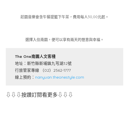
莊園音樂會含午餐提籃下午茶，費用每人30,00元起。
選擇入住南園，便可以享有兩天的愜意與幸福。
The One南園人文客棧
地址：新竹縣新埔鎮九芎湖32號
行旅管家專線 （02）2562-1777
線上預約：
nanyuan.theonestyle.com
⇩⇩⇩按讚訂閱看更多⇩⇩⇩