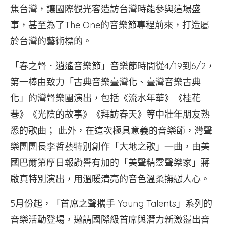
焦台灣，讓國際觀光客造訪台灣時能參與這場盛
事，甚至為了The One的音樂節專程前來，打造屬
於台灣的藝術標的。
「春之聲．逍遙音樂節」音樂節時間從4/19到6/2，
第一棒由致力「古典音樂臺灣化、臺灣音樂古典
化」的灣聲樂團演出，包括《流水年華》《桂花
巷》《光陰的故事》《拜訪春天》等中壯年朋友熟
悉的歌曲； 此外，在這次極具意義的音樂節，灣聲
樂團團長李哲藝特別創作「大地之歌」一曲，由美
國巴爾第摩日報讚譽有加的「美聲精靈聲樂家」蔣
啟真特別演出，用溫暖清亮的音色溫柔撫慰人心。
5月份起，「首席之聲攜手 Young Talents」系列的
音樂活動登場，邀請國際級首席與潛力新激盪出音