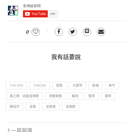
0
我有話要說
THE ONE
THEONE
南園
大提琴
新埔
新竹
春之聲．逍遙音樂節
灣聲樂團
解瑄
豎琴
鋼琴
陳冠宇
音樂
音樂會
音樂節
上一篇報導