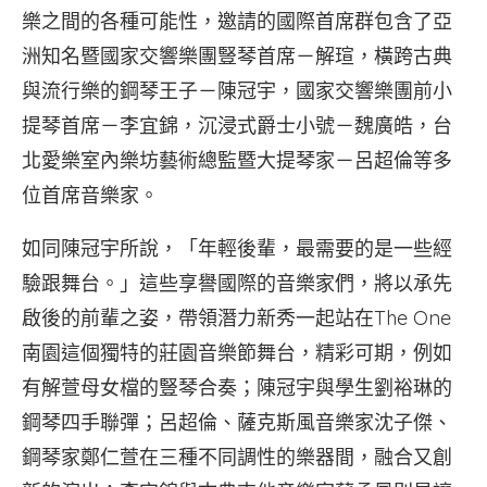
樂之間的各種可能性，邀請的國際首席群包含了亞
洲知名暨國家交響樂團豎琴首席－解瑄，橫跨古典
與流行樂的鋼琴王子－陳冠宇，國家交響樂團前小
提琴首席－李宜錦，沉浸式爵士小號－魏廣皓，台
北愛樂室內樂坊藝術總監暨大提琴家－呂超倫等多
位首席音樂家。
如同陳冠宇所說，「年輕後輩，最需要的是一些經
驗跟舞台。」這些享譽國際的音樂家們，將以承先
啟後的前輩之姿，帶領潛力新秀一起站在The One
南園這個獨特的莊園音樂節舞台，精彩可期，例如
有解萱母女檔的豎琴合奏；陳冠宇與學生劉裕琳的
鋼琴四手聯彈；呂超倫、薩克斯風音樂家沈子傑、
鋼琴家鄭仁萱在三種不同調性的樂器間，融合又創