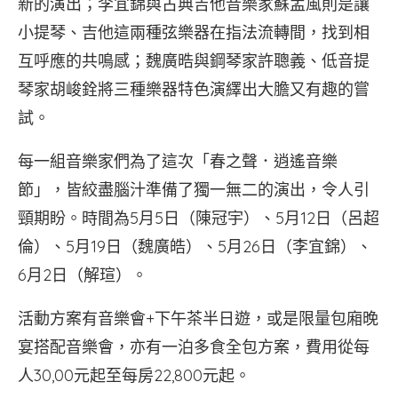
新的演出；李宜錦與古典吉他音樂家蘇孟風則是讓
小提琴、吉他這兩種弦樂器在指法流轉間，找到相
互呼應的共鳴感；魏廣晧與鋼琴家許聰義、低音提
琴家胡峻銓將三種樂器特色演繹出大膽又有趣的嘗
試。
每一組音樂家們為了這次「春之聲．逍遙音樂
節」，皆絞盡腦汁準備了獨一無二的演出，令人引
頸期盼。時間為5月5日（陳冠宇）、5月12日（呂超
倫）、5月19日（魏廣皓）、5月26日（李宜錦）、
6月2日（解瑄）。
活動方案有音樂會+下午茶半日遊，或是限量包廂晚
宴搭配音樂會，亦有一泊多食全包方案，費用從每
人30,00元起至每房22,800元起。