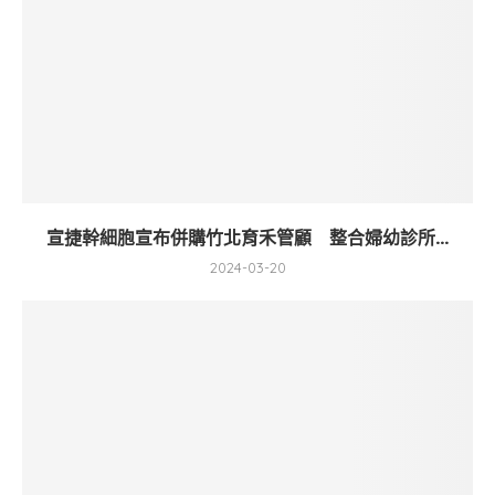
宣捷幹細胞宣布併購竹北育禾管顧 整合婦幼診所...
2024-03-20