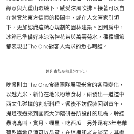
綠意與九重山環繞下，感受涼風吹拂。接著可以自
在遊賞於東方情懷的樓閣中，或在人文管家引領
下，更加認識這精心規劃的園林建築。回到房中，
冰箱已準備好冰涼洛神花茶與萬壽菊水，種種細節
都表現出The One對客人需求的悉心呵護。
連迎賓飲品都非常用心。
晚餐則由The One食藝團隊展現米食的各種變化，
以越光米、新竹在地米粉等食材，研發出一道道中
西文化碰撞的創新料理。餐後不妨假裝回到童年，
提燈夜遊來到國際大師隈研吾所設計的風檐，聆聽
蟲鳴鳥叫，賞月、觀星、吃西瓜！另外還有3年老蘿
蔔乾與地瓜酒可以品嘗，在這裡和老友談笑，其樂