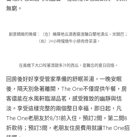
無窮。
創意精緻的晚餐：（左）桶陳地瓜酒香腸渣釀白蘭地漬瓜、米鍋巴；
（右）24小時慢燉牛小排肉骨茶湯。
在風檐下大口咬著清甜多汁的西瓜，是難忘的夏日回憶。
回房後好好享受管家準備的舒眠茶湯，一晚安眠
後，隔天別急著離開，The One不僅提供午餐，房
客還能在水風軒臨湖品茗，感受雅致的幽靜與恬
淡。享受這樣完整的兩個整日幸福，即日起，凡
The One老朋友於8/31前入住，預訂2間，第二間8
折款待；預訂3間，老朋友住房費用就讓The One招