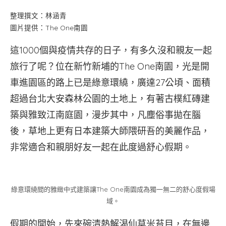
整理撰文：林涵青
圖片提供：The One南園
這1000個與疫情共存的日子，有多久沒和親友一起
旅行了呢？位在新竹新埔的The One南園，光是開
車進園區的路上已是綠意環繞，廣達27公頃、面積
超過台北大安森林公園的土地上，有著古樸紅磚建
築與雅致江南庭園，漫步其中，凡塵俗事拋在腦
後，草地上更有日本建築大師隈研吾的美麗作品，
非常適合和親朋好友一起在此度過舒心假期。
綠意環繞間的雅緻中式建築讓The One南園成為獨一無二的舒心度假場
域。
假期的開始，先來碗清熱解渴仙草米苔目，在無邊