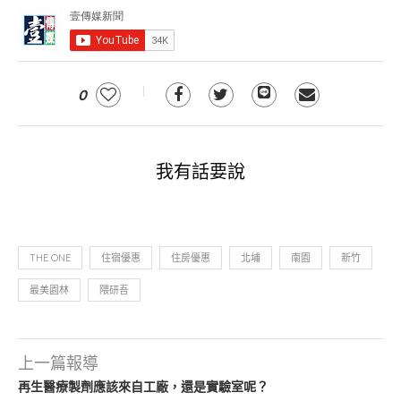
0
我有話要說
THE ONE
住宿優惠
住房優惠
北埔
南園
新竹
最美園林
隈研吾
上一篇報導
再生醫療製劑應該來自工廠，還是實驗室呢？