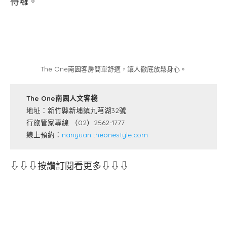
待囉。
The One南園客房簡單舒適，讓人徹底放鬆身心。
The One南園人文客棧
地址：新竹縣新埔鎮九芎湖32號
行旅管家專線 （02）2562-1777
線上預約：
nanyuan.theonestyle.com
⇩⇩⇩按讚訂閱看更多⇩⇩⇩