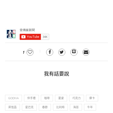
1
我有話要說
GODIVA
伴手禮
咖啡
夏姿
巧克力
摩卡
昇恆昌
星巴克
春節
比利時
海苔
牛年