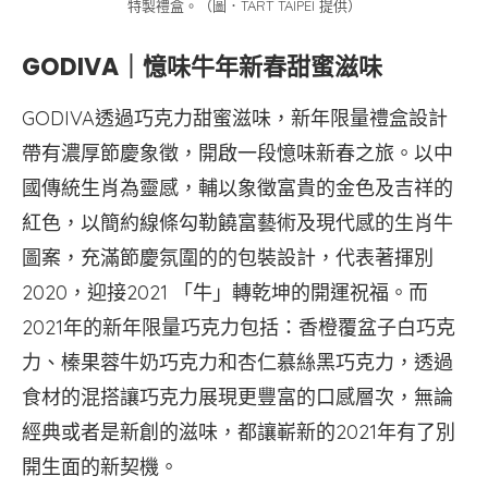
特製禮盒。（圖．TART TAIPEI 提供）
GODIVA｜憶味牛年新春甜蜜滋味
GODIVA透過巧克力甜蜜滋味，新年限量禮盒設計
帶有濃厚節慶象徵，開啟一段憶味新春之旅。以中
國傳統生肖為靈感，輔以象徵富貴的金色及吉祥的
紅色，以簡約線條勾勒饒富藝術及現代感的生肖牛
圖案，充滿節慶氛圍的的包裝設計，代表著揮別
2020，迎接2021 「牛」轉乾坤的開運祝福。而
2021年的新年限量巧克力包括：香橙覆盆子白巧克
力、榛果蓉牛奶巧克力和杏仁慕絲黑巧克力，透過
食材的混搭讓巧克力展現更豐富的口感層次，無論
經典或者是新創的滋味，都讓嶄新的2021年有了別
開生面的新契機。