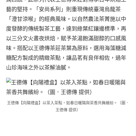
藝的堅持。「安尚系列」則重現傳統臺灣烏龍茶
「澄甘涼喉」的經典風味，以自然農法茶菁施以中
度發酵的傳統製茶工藝，達到綠葉紅鑲邊標準，再
以三分文火晝夜烘焙，賦予茶湯飽滿甜醇的口感風
味。搭配以王德傳茶莊茶葉為原料，選用海藻糖減
糖配方製成的精緻茶點，讓品茗有良伴相佐，過年
山珍海味之外以茶解油膩。
王德傳【向陽禮盒】以茶入茶點，如春日暖陽與茶香共舞繽紛。（圖．
王德傳 提供）