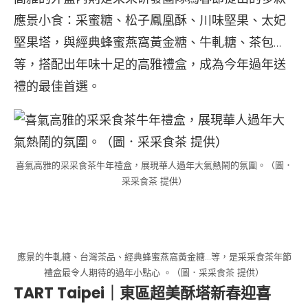
應景小食：采蜜糖、松子鳳凰酥、川味堅果、太妃
堅果塔，與經典蜂蜜燕窩黃金糖、牛軋糖、茶包…
等，搭配出年味十足的高雅禮盒，成為今年過年送
禮的最佳首選。
喜氣高雅的采采食茶牛年禮盒，展現華人過年大氣熱鬧的氛圍。（圖．
采采食茶 提供）
應景的牛軋糖、台灣茶品、經典蜂蜜燕窩黃金糖…等，是采采食茶年節
禮盒最令人期待的過年小點心 。（圖．采采食茶 提供）
TART Taipei｜東區超美酥塔新春迎喜