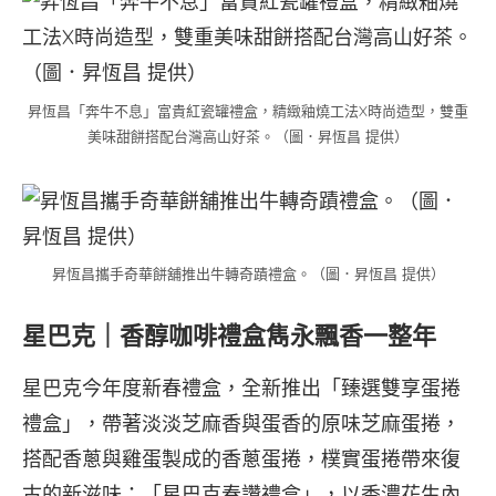
昇恆昌「奔牛不息」富貴紅瓷罐禮盒，精緻釉燒工法X時尚造型，雙重
美味甜餅搭配台灣高山好茶。（圖．昇恆昌 提供）
昇恆昌攜手奇華餅舖推出牛轉奇蹟禮盒。（圖．昇恆昌 提供）
星巴克｜香醇咖啡禮盒雋永飄香一整年
星巴克今年度新春禮盒，全新推出「臻選雙享蛋捲
禮盒」，帶著淡淡芝麻香與蛋香的原味芝麻蛋捲，
搭配香蔥與雞蛋製成的香蔥蛋捲，樸實蛋捲帶來復
古的新滋味；「星巴克春讚禮盒」，以香濃花生內