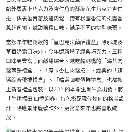
餡外層裹上巧克力及杏仁角的酥脆花生巧克力杏仁
捲，與裹著青蔥及雞肉鬆，帶有松露香氣的松露香
蔥起司捲，鹹甜兩種口味，滿足不同的挑剔味蕾。
當然年年暢銷款的「星巴克法蘭酥禮盒」除那堤及
草莓奶霜口味外，今年還新增了經典巧克力，三種
口味更豐富；而鹹甜綜合、越吃越涮嘴的「海苔肉
鬆薄餅禮盒」、「摩卡杏仁肉鬆捲」、經典的「臻
選綜合蛋捲禮盒」、「精選咖啡蛋捲禮盒」也都換
上新春禮盒包裝，以2021的本命生肖牛為出發，將
「牛耕福田 四季迎春」特色搭配現代幾何的格狀設
計，除應景節慶歡欣外，更寓意來年也將豐收綻
放。