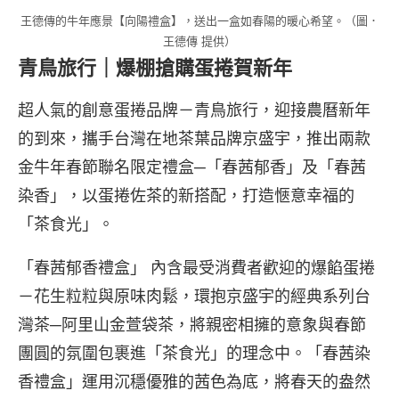
王德傳的牛年應景【向陽禮盒】，送出一盒如春陽的暖心希望。（圖．
王德傳 提供）
青鳥旅行｜爆棚搶購蛋捲賀新年
超人氣的創意蛋捲品牌－青鳥旅行，迎接農曆新年
的到來，攜手台灣在地茶葉品牌京盛宇，推出兩款
金牛年春節聯名限定禮盒─「春茜郁香」及「春茜
染香」，以蛋捲佐茶的新搭配，打造愜意幸福的
「茶食光」。
「春茜郁香禮盒」 內含最受消費者歡迎的爆餡蛋捲
－花生粒粒與原味肉鬆，環抱京盛宇的經典系列台
灣茶─阿里山金萱袋茶，將親密相擁的意象與春節
團圓的氛圍包裹進「茶食光」的理念中。「春茜染
香禮盒」運用沉穩優雅的茜色為底，將春天的盎然