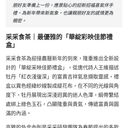
朋好友準備上一份，應景貼心的迎新招福喜氣伴手
禮，為新年帶來新氣象，也讓親朋好友的感情更為
親密。
采采食茶｜最優雅的「華綻彩映佳節禮
盒」
采采食茶為迎接農曆新年的到來，隆重推出全新設
計的「華綻采映佳節禮盒」，從唐代詩人王維描述
牡丹「紅衣淺復深」的富貴吉祥氣息擷取靈感，禮
盒以異色經緯紗線製成緹花布，在不同的光線與角
度下，牡丹展現出深淺迥異的迷人色澤，緞帶繫結
處綁上綠色玉石，凸顯隆重與貴氣，傳遞富貴與圓
滿的內涵。
高雅的外盒內則是采采研發團隊為春節提出的多款