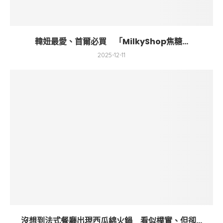
韓妞最愛、首爾必買 「MilkyShop焦糖...
2025-12-11
沒想到法式餐廳出現西瓜綿火鍋 看似樸實、但卻...