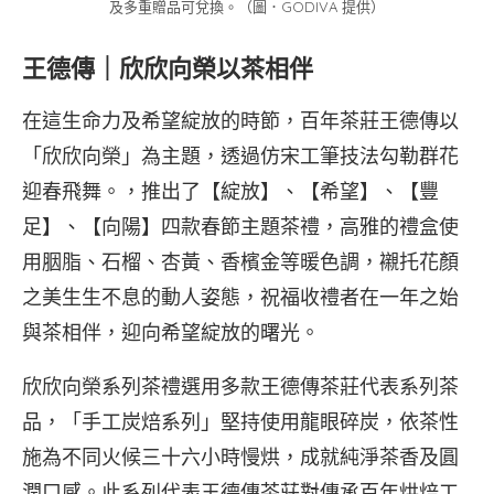
及多重贈品可兌換。（圖．GODIVA 提供）
王德傳｜欣欣向榮以茶相伴
在這生命力及希望綻放的時節，百年茶莊王德傳以
「欣欣向榮」為主題，透過仿宋工筆技法勾勒群花
迎春飛舞。，推出了【綻放】、【希望】、【豐
足】、【向陽】四款春節主題茶禮，高雅的禮盒使
用胭脂、石榴、杏黃、香檳金等暖色調，襯托花顏
之美生生不息的動人姿態，祝福收禮者在一年之始
與茶相伴，迎向希望綻放的曙光。
欣欣向榮系列茶禮選用多款王德傳茶莊代表系列茶
品，「手工炭焙系列」堅持使用龍眼碎炭，依茶性
施為不同火候三十六小時慢烘，成就純淨茶香及圓
潤口感。此系列代表王德傳茶莊對傳承百年烘焙工