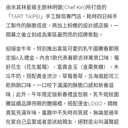
由米其林星級主廚林明健(Chef Kin)所打造的
「TART TAIPEI」手工酥塔專門店，耗時四日純手
工製作的酥脆塔皮，再加上粉嫩的設計感店裝，一
開幕之後立刻成為東區最閃亮的招牌焦點。
迎接金牛年，特別推出喜氣可愛的乳牛圖騰春節限
定版6入禮盒，內含3款代表春節吉祥寓意口味：莓
好花生（花生藍莓）、富貴金玉（金棗焦糖）、木
瓜牛奶，搭配黃金流沙、草莓香草、北海道起司三
款熱銷口味，一口咬下滿滿的酥脆口感和新春滋
味；此外，牛年限定版新春禮盒包裝，乳牛斑紋圖
騰延續品牌亮眼的艷陽橘，搭配燙金LOGO，精緻
貴氣充滿年味，童趣中不失時尚質感，無論是過年
在家自己品嘗或者是送給親友，絕對是尖叫滿聲超