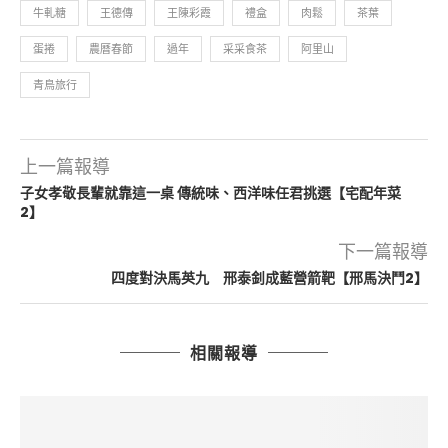
牛軋糖
王德傳
王陳彩霞
禮盒
肉鬆
茶葉
蛋捲
農曆春節
過年
采采食茶
阿里山
青鳥旅行
上一篇報導
子女孝敬長輩就靠這一桌 傳統味、西洋味任君挑選【宅配年菜
2】
下一篇報導
四度對決馬英九 邢泰釗成藍營箭靶【邢馬決鬥2】
相關報導