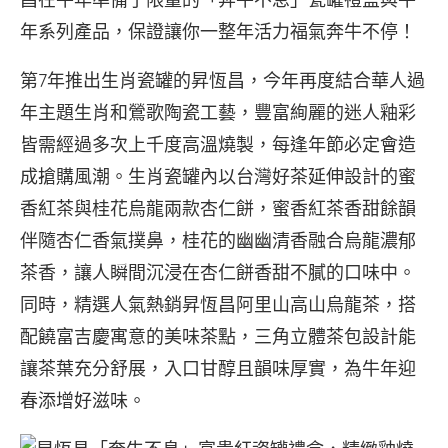
年系列產品，保證讓你一整年活力福氣奔牛不停！
第7年推出生肖瓷罐的昇恆昌，今年再度結合華人過
年主題生肖和鶯歌陶瓷工藝，豐富絢麗的迷人釉彩
皆需經過多次上千度高溫燒製，每逢年節必定會造
成搶購風潮。生肖瓷罐內以台灣好茶延伸設計的蜜
香紅茶與桂花烏龍兩款杏仁餅，蜜香紅茶香甜餘韻
伴隨杏仁香氣撲鼻，桂花的幽幽清香融合烏龍濃郁
茶香，讓人瞬間沉浸在杏仁餅香甜不膩的口味中。
同時，精選人氣熱銷昇恆昌阿里山高山烏龍茶，搭
配饒富吉慶寓意的美味茶點，三角立體茶包設計能
讓茶葉充分舒展，入口甘醇且韻味厚實，為牛年迎
春添增好滋味。