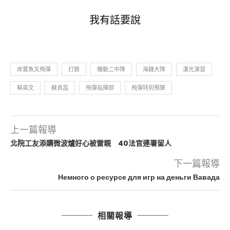
我有話要說
岸置魚叉飛彈
打臉
機動二中隊
海鋒大隊
漢光演習
蔡英文
蘇貞昌
飛彈指揮部
飛彈特別預算
上一篇報導
北院工友添購微波爐好心被雷親 40法官連署留人
下一篇報導
Немного о ресурсе для игр на деньги Вавада
相關報導