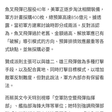
魚叉飛彈已服役40年，美軍正逐步淘汰相關裝備，
軍方計畫採購400枚，總預算高達856億元。據透
露，當初軍方建案討論時即分成兩派。反對派認
為，魚叉飛彈過於老舊、金額過高、解放軍應已有
「破解」導引模式的方向、預算排擠效應嚴重等各
式缺點，並無採購必要。
贊成派則主張可以與雄二、雄三飛彈做為多種打擊
手段，以及配合異地、同時打擊目標模式，以增加
敵軍反制難度，但對此說法，軍方內部亦有保留看
法。
而蔡英文今天特別視導「空軍防空暨飛彈指揮
部」、艦指部海鋒大隊等單位；她特別強調飛彈部