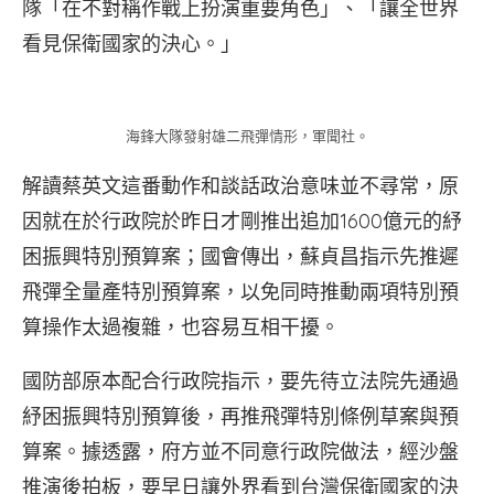
隊「在不對稱作戰上扮演重要角色」、「讓全世界
看見保衛國家的決心。」
海鋒大隊發射雄二飛彈情形，軍聞社。
解讀蔡英文這番動作和談話政治意味並不尋常，原
因就在於行政院於昨日才剛推出追加1600億元的紓
困振興特別預算案；國會傳出，蘇貞昌指示先推遲
飛彈全量產特別預算案，以免同時推動兩項特別預
算操作太過複雜，也容易互相干擾。
國防部原本配合行政院指示，要先待立法院先通過
紓困振興特別預算後，再推飛彈特別條例草案與預
算案。據透露，府方並不同意行政院做法，經沙盤
推演後拍板，要早日讓外界看到台灣保衛國家的決