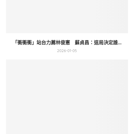
「衝衝衝」站台力薦林俊憲 蘇貞昌：這局決定誰...
2026-01-05