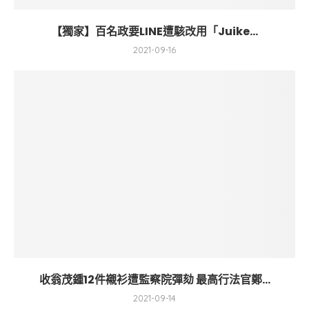
【獨家】百名政要LINE遭駭改用「Juike...
2021-09-16
收翁茂鍾12件襯衫遭監察院彈劾 最高行法官鄭...
2021-09-14