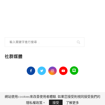
社群媒體
網站使用cookies來改善使用者體驗, 如果您接受則視同接受我們的
毅傳媒控股股份有限公司 版權所有，非經授權，不得轉載 All Right Reserved.
Yi Media Inc.
電話：02-8791-8559
隱私權政策。
接受
了解更多