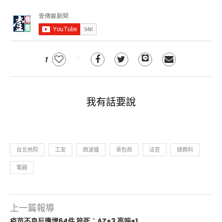
1
我有話要說
台北地院
工友
微波爐
承包商
法官
總務科
電器
上一篇報導
疫苗不良反應增64件 猝死：AZ+3 高端+1