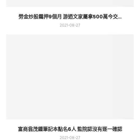
勞金炒股羈押9個月 游迺文家屬拿500萬今交...
2021-08-27
富商翁茂鍾筆記本點名6人 監院認沒有逐一確認
2021-08-27