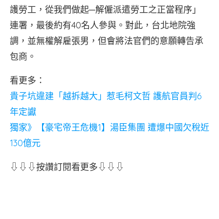
護勞工，從我們做起─解僱派遣勞工之正當程序」
連署，最後約有40名人參與。對此，台北地院強
調，並無權解雇張男，但會將法官們的意願轉告承
包商。
看更多：
貴子坑違建「越拆越大」惹毛柯文哲 護航官員判6
年定讞
獨家》【豪宅帝王危機1】湯臣集團 遭爆中國欠稅近
130億元
⇩⇩⇩按讚訂閱看更多⇩⇩⇩