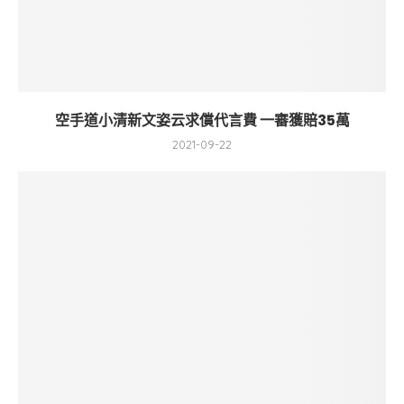
空手道小清新文姿云求償代言費 一審獲賠35萬
2021-09-22