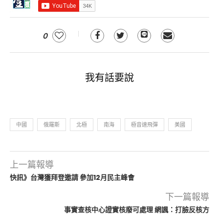
0
我有話要說
中國
俄羅斯
北極
南海
極音速飛彈
美國
上一篇報導
快訊》台灣獲拜登邀請 參加12月民主峰會
下一篇報導
事實查核中心證實核廢可處理 網諷：打臉反核方