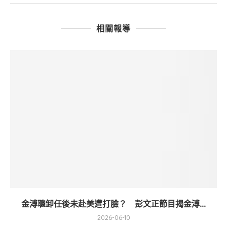
相關報導
金溥聰卸任後未赴美遭打臉？ 彭文正節目揭金溥...
2026-06-10