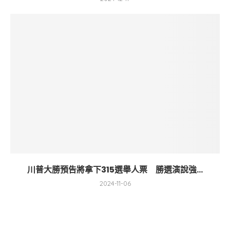
川普大勝預告將拿下315選舉人票 勝選演說強...
2024-11-06