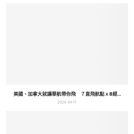
美國、加拿大就讓華航帶你飛 ７直飛航點ｘ8經...
2026-04-17