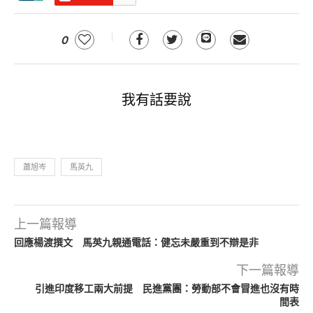
0
我有話要說
蕭旭岑
馬英九
上一篇報導
回應楊渡撰文 馬英九親通電話：健忘未嚴重到不辯是非
下一篇報導
引進印度移工兩大前提 民進黨團：勞動部不會冒進也沒有時
間表