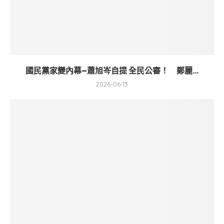
國民黨家變內幕–蕭旭岑自提 全民公審！ 鄭麗...
2026-06-13