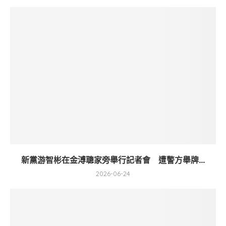
新黨游智彬在金溥聰家旁舉行記者會 遭警方舉牌...
2026-06-24