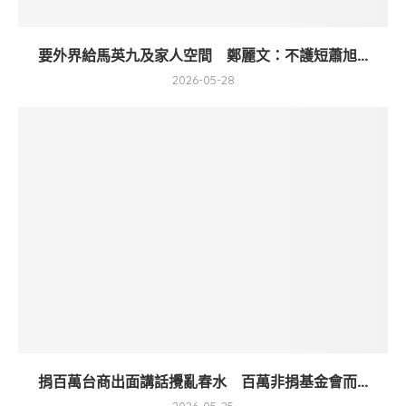
要外界給馬英九及家人空間 鄭麗文：不護短蕭旭...
2026-05-28
捐百萬台商出面講話攪亂春水 百萬非捐基金會而...