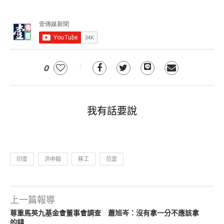
0
我有話要說
印度
洪申翰
移工
范雲
上一篇報導
尊重馬英九基金會董事會調查 蕭旭岑：沒有拿一分不應該拿
的錢