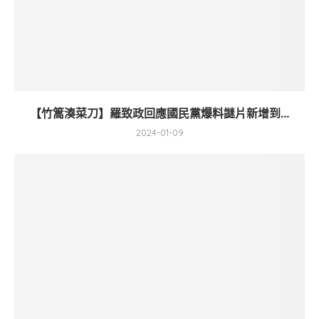
【竹篙湊菜刀】羅致政回應國民黨爆料謎片新增到...
2024-01-09