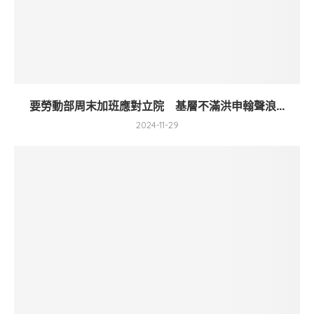
要勞動部周末加班應對立院 基層不滿洪申翰聲浪...
2024-11-29