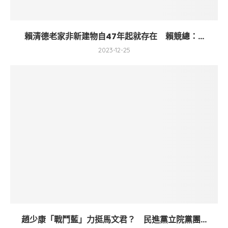
賴清德老家非新建物自47年起就存在 賴競總：...
2023-12-25
趙少康「戰鬥藍」力挺馬文君？ 民進黨立院黨團...