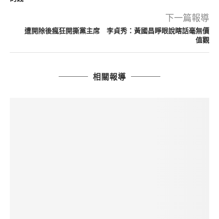
下一篇報導
遭開除後瘋狂開撕黨主席 李貞秀：黃國昌睜眼說瞎話毫無價
值觀
相關報導