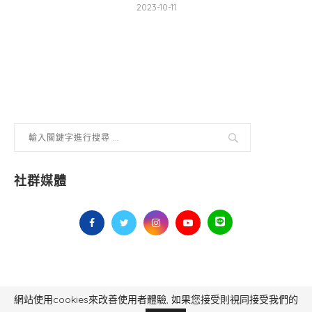
2023-10-11
社群媒體
網站使用cookies來改善使用者體驗, 如果您接受則視同接受我們的
毅傳媒控股股份有限公司 版權所有，非經授權，不得轉載 All Right Reserved.
Yi Media Inc.
電話：02-8791-8559