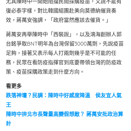
尤其陳時中一開始阻擋民間採購疫苗，又說不能有
復必泰字樣，對比韓國組團赴美向莫德納催貨奏
效，蔣萬安強調，「政府當然應該去催貨。」
蔣萬安再舉陳時中「西裝說」，以及鴻海創辦人郭
台銘爭取BNT明年為台灣保留3000萬劑，先說疫苗
足夠，接著又表示每人打兩劑幾乎是不可能的任
務，民眾在看防疫指揮官到底要帶領台灣的防疫政
策、疫苗採購政策走到什麼方向。
看更多
跌落神壇？民調：陳時中好感度降溫 侯友宜人氣
王
陳時中拚北市長聲量高變假想敵？ 蔣萬安批政治算
計