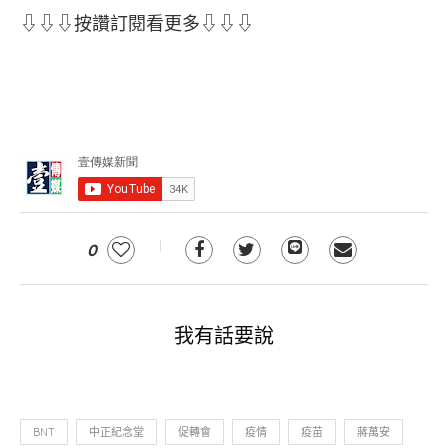
⇩⇩⇩按讚訂閱看更多⇩⇩⇩
0
我有話要說
BNT
中正紀念堂
促轉會
疫情
疫苗
蔣萬安