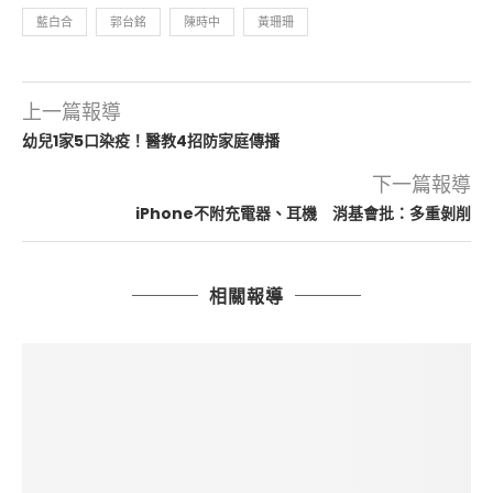
藍白合
郭台銘
陳時中
黃珊珊
上一篇報導
幼兒1家5口染疫！醫教4招防家庭傳播
下一篇報導
iPhone不附充電器、耳機 消基會批：多重剝削
相關報導