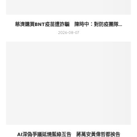
慈濟購買BNT疫苗遭詐騙 陳時中：對防疫團隊...
2026-08-07
AI深偽爭議延燒藍綠互告 蔣萬安黃偉哲都挨告