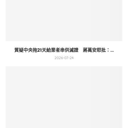
質疑中央拖21天給業者串供滅證 蔣萬安怒批：...
2026-07-24