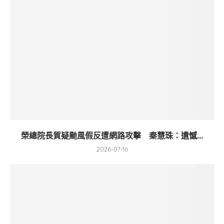
榮總院長質疑颱風假反遭網路攻擊 秦慧珠：遺憾...
2026-07-16