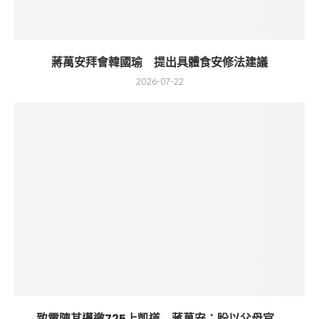
蔣萬安拜會韓國瑜 提出具體食安修法建議
2026-07-22
致電陳其邁邀725上凱道 蔣萬安：盼以父母官...