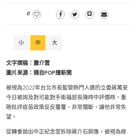
0
小
中
大
文字撰稿：蕭介雲
圖片來源：擷自POP撞新聞
被視為2022年台北市長藍營熱門人選的立委蔣萬安
今日被詢及對可能對手衛福部長陳時中評價時，重
砲批評疫苗政策反反覆覆、非常獨斷，讓他非常失
望。
促轉會拋出中正紀念堂拆除蔣介石銅像，被視為綠