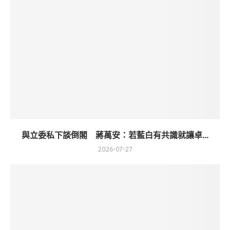
與立委私下談倒閣 蔣萬安：若藍白有共識就讓卓...
2026-07-27