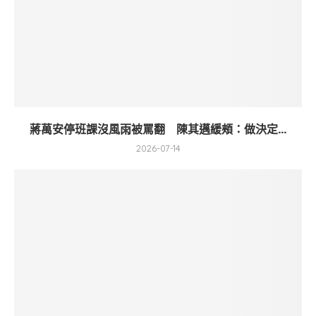
蔣萬安停班課沒風雨被罵翻 陳其邁緩頰：做決定...
2026-07-14