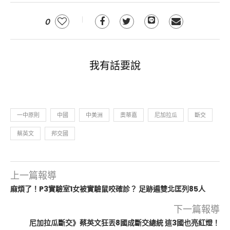
0
我有話要說
一中原則
中國
中美洲
奧蒂嘉
尼加拉瓜
斷交
蔡英文
邦交國
上一篇報導
麻煩了！P3實驗室1女被實驗鼠咬確診？ 足跡遍雙北匡列85人
下一篇報導
尼加拉瓜斷交》蔡英文狂丟8國成斷交總統 這3國也亮紅燈！