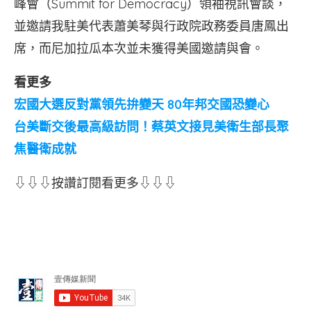
峰會（Summit for Democracy）領袖視訊會談，
並邀請我駐美代表蕭美琴與行政院政務委員唐鳳出
席，而尼加拉瓜本次並未獲得美國邀請與會。
看更多
宏國大選反對黨領先拚變天 80年邦交國恐變心
台美斷交後最高級訪問！蔡英文接見美衛生部長聚
焦醫衛成就
⇩⇩⇩按讚訂閱看更多⇩⇩⇩