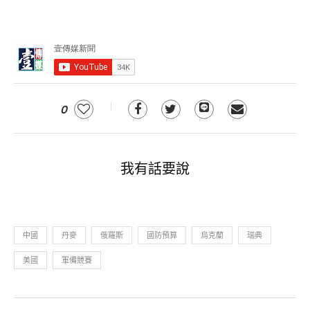
0
我有話要說
中國
丹麥
俄羅斯
國防預算
烏克蘭
瑞典
美國
軍備競賽