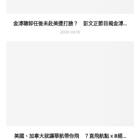
金溥聰卸任後未赴美遭打臉？ 彭文正節目揭金溥...
2026-06-10
美國、加拿大就讓華航帶你飛 ７直飛航點ｘ8經...