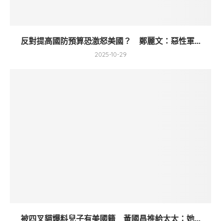
反對提高國防預算恐激怒美國？ 鄭麗文：惡性軍...
2025-10-29
被四叉貓爆料兒子有美國籍 黃國昌推給太太：她...