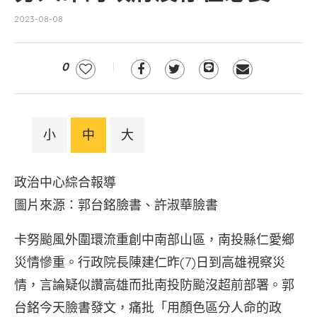
2023-08-08
0
小
中
大
政治中心綜合報導
圖片來源：郭台銘臉書、許淑華臉書
卡努颱風外圍環流重創中南部山區，南投縣仁愛鄉
災情慘重。行政院長陳建仁昨(7)日到高雄視察災
情，言論疑似讚高雄而批南投防颱沒超前部署。郭
台銘今天臉書發文，痛批「用顏色區分人命的政