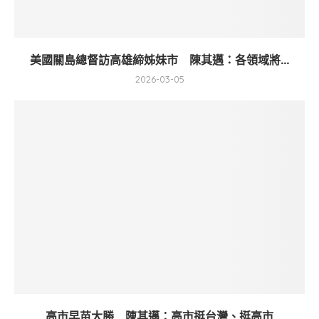
美國關島總督訪高雄締姊妹市 陳其邁：各領域將...
2026-03-05
高市早苗大勝 陳其邁：高市挺台灣、挺高市