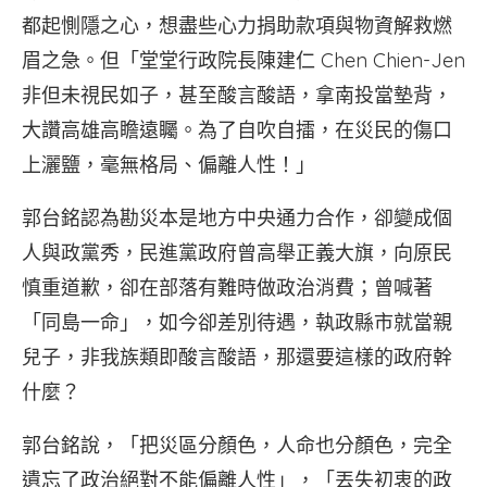
都起惻隱之心，想盡些心力捐助款項與物資解救燃
眉之急。但「堂堂行政院長陳建仁 Chen Chien-Jen
非但未視民如子，甚至酸言酸語，拿南投當墊背，
大讚高雄高瞻遠矚。為了自吹自擂，在災民的傷口
上灑鹽，毫無格局、偏離人性！」
郭台銘認為勘災本是地方中央通力合作，卻變成個
人與政黨秀，民進黨政府曾高舉正義大旗，向原民
慎重道歉，卻在部落有難時做政治消費；曾喊著
「同島一命」，如今卻差別待遇，執政縣市就當親
兒子，非我族類即酸言酸語，那還要這樣的政府幹
什麼？
郭台銘說，「把災區分顏色，人命也分顏色，完全
遺忘了政治絕對不能偏離人性」，「丟失初衷的政