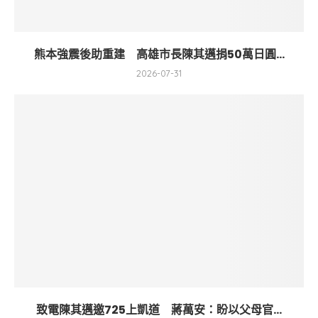
熊本強震後助重建 高雄市長陳其邁捐50萬日圓...
2026-07-31
致電陳其邁邀725上凱道 蔣萬安：盼以父母官...