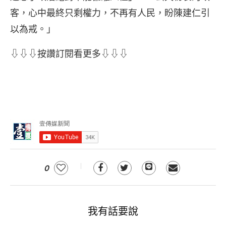
客，心中最終只剩權力，不再有人民，盼陳建仁引
以為戒。」
⇩⇩⇩按讚訂閱看更多⇩⇩⇩
0
我有話要說