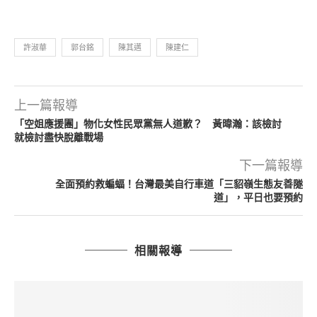
許淑華
郭台銘
陳其邁
陳建仁
上一篇報導
「空姐應援團」物化女性民眾黨無人道歉？ 黃暐瀚：該檢討
就檢討盡快脫離戰場
下一篇報導
全面預約救蝙蝠！台灣最美自行車道「三貂嶺生態友善隧
道」，平日也要預約
相關報導