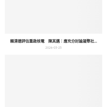
賴清德評估重啟核電 陳其邁：應充分討論凝聚社...
2026-03-23