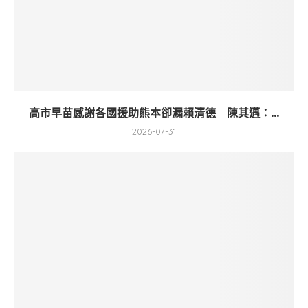
高市早苗感謝各國援助熊本卻漏賴清德 陳其邁：...
2026-07-31