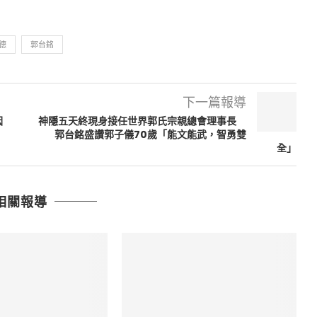
德
郭台銘
下一篇報導
因
神隱五天終現身接任世界郭氏宗親總會理事長
郭台銘盛讚郭子儀70歲「能文能武，智勇雙
全」
相關報導