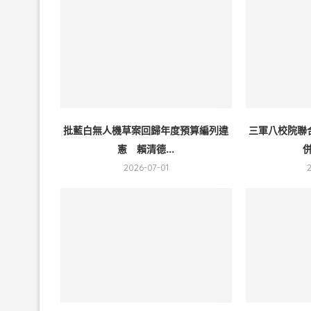
批藍白無人機草案回歸年度預算編列違
三軍八校院聯
憲 賴清德...
併
2026-07-01