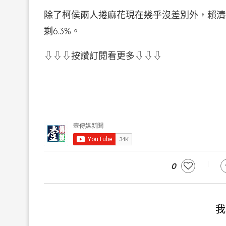
除了柯侯兩人捲麻花現在幾乎沒差別外，賴清
剩6.3%。
⇩⇩⇩按讚訂閱看更多⇩⇩⇩
0
我