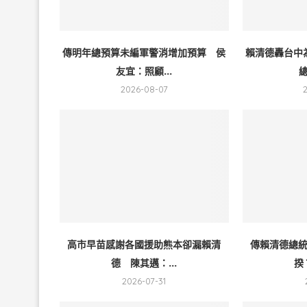
傳明年總預算未編軍警消增加預算 侯
賴清德轟台中
友宜：照顧...
總
2026-08-07
高市早苗感謝各國援助熊本卻漏賴清
傳賴清德總
德 陳其邁：...
揆
2026-07-31