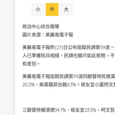
小
中
大
政治中心綜合報導
圖片來源：美麗島電子
美麗島電子報昨(27)日公布追蹤民調第59
人已準備短兵相接，民調也顯示如此態勢，不
有差別。
美麗島電子報追蹤民調第59波四腳督時民進黨賴
20.2%、無黨籍郭台銘6.3%。侯友宜小贏柯文哲
三腳督時賴清德34.7%、侯友宜23.5%、柯文