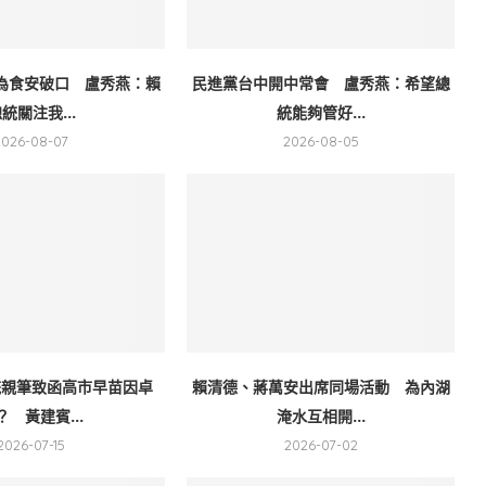
為食安破口 盧秀燕：賴
民進黨台中開中常會 盧秀燕：希望總
統關注我...
統能夠管好...
2026-08-07
2026-08-05
統親筆致函高市早苗因卓
賴清德、蔣萬安出席同場活動 為內湖
？ 黃建賓...
淹水互相開...
2026-07-15
2026-07-02