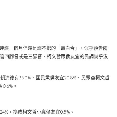
報
波，連談一個月但還是談不攏的「藍白合」，似乎預告兩
管四腳督或是三腳督，柯文哲跟侯友宜的民調幾乎沒
清德有33.0%、國民黨侯友宜20.8%、民眾黨柯文哲
0.6%。
哲24%，換成柯文哲小贏侯友宜0.5%。