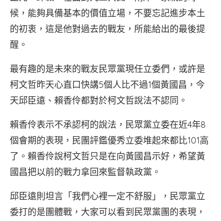
候，能夠具備基本的價值立場，不要忘記進步本土
的初衷，這是他對過去的戰友，所能給出的最後提
醒。
最有趣的是未來的戰友民眾黨現任立委們，或許是
柯文哲昨天心直口快講5個人比不過1個黃國昌，今
天邱臣遠、賴香伶都對於柯文哲說法不認同。
賴香伶表示不承認柯的說法，民眾黨立委在近4年8
個會期的表現，民團評鑑優秀立委堆起來都比101高
了。賴香伶說柯文哲只是在向黃國昌示好，希望黃
國昌把以前的戰力拿回來監督執政黨。
邱臣遠則坦言「我們心裡一定不舒服」，民眾黨立
委打的是團體戰，大家可以看到民眾黨團的表現，