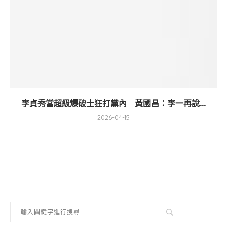
李貞秀當超級爆破士狂打黨內 黃國昌：李一再說...
2026-04-15