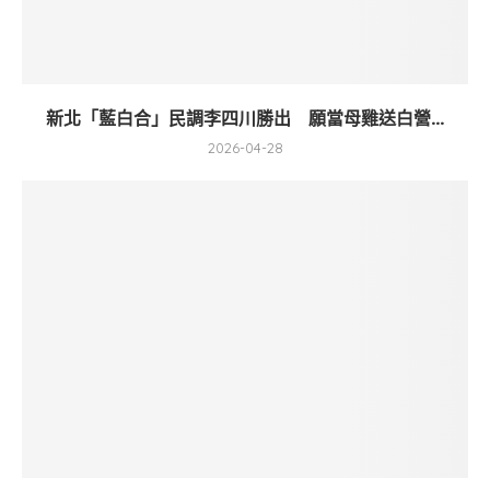
新北「藍白合」民調李四川勝出 願當母雞送白營...
2026-04-28