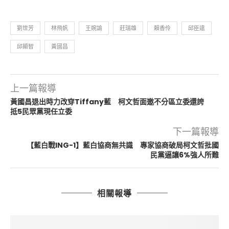
劉世芳
林飛帆
王婉諭
莊瑞雄
賴香伶
邱臣遠
邱顯智
黃國昌
上一篇報導
黃國昌退出時力改穿Tiffany藍 柯文哲面邀不分區立委還誇
抵5民眾黨現任立委
下一篇報導
【藍白戰ING-1】藍白協商無共識 專家協商破局柯文哲批國
民黨逼讓6%強人所難
相關報導