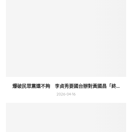
爆破民眾黨還不夠 李貞秀要國台辦對黃國昌「終...
2026-04-16