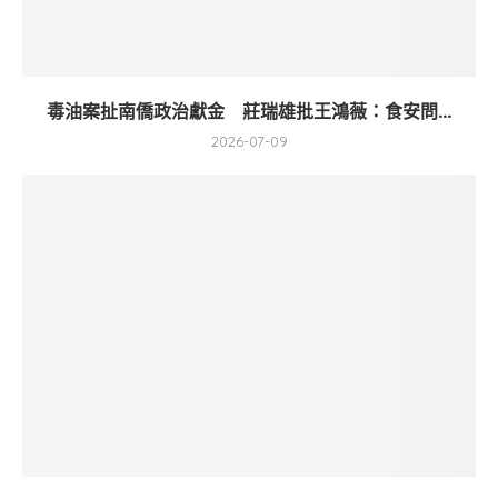
毒油案扯南僑政治獻金 莊瑞雄批王鴻薇：食安問...
2026-07-09