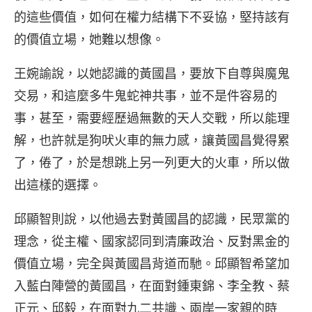
的這些價值，如何在權力結構下不妥協，堅持該有
的價值立場，她難以想像。
王婉諭說，以她認識的黃國昌，要放下自尊與魔鬼
交易，和這麼多牛鬼蛇神共事，並不是件容易的
事，甚至，需要經歷過無數的天人交戰，所以能理
解，也許就是狗吠火車的無力感，讓黃國昌覺得累
了，倦了，於是想跳上另一列更大的火車，所以做
出這樣的選擇。
邱顯智則說，以他過去對黃國昌的認識，民眾黨的
理念，從主權、國家認同到清廉政治、反對黑金的
價值立場，完全與黃國昌背道而馳。邱顯智希望加
入藍白陣營的黃國昌，在面對鍾東錦、李全教、蔡
正元、邱毅，在面對九二共識、兩岸一家親的時