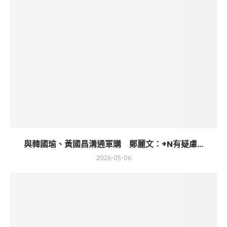
與韓國瑜、黃國昌溝通軍購 鄭麗文：+N有疑慮...
2026-05-06