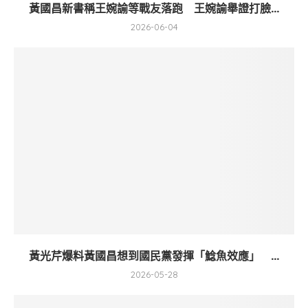
黃國昌新書稱王婉諭等戰友落跑 王婉諭舉證打臉...
2026-06-04
黃光芹爆料黃國昌想到國民黨發揮「鯰魚效應」 ...
2026-05-28