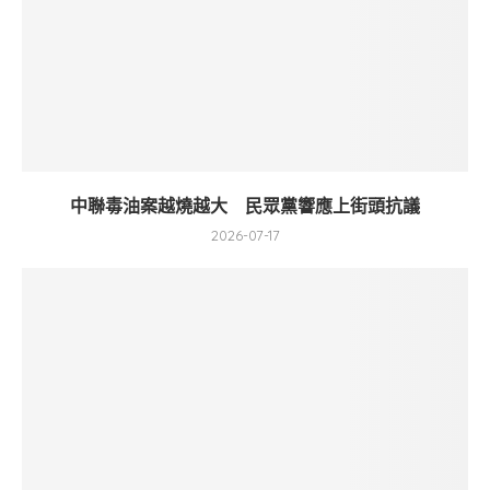
中聯毒油案越燒越大 民眾黨響應上街頭抗議
2026-07-17