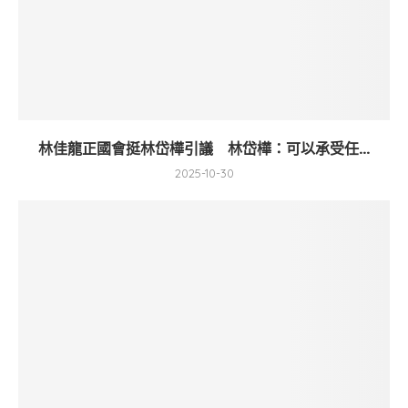
林佳龍正國會挺林岱樺引議 林岱樺：可以承受任...
2025-10-30