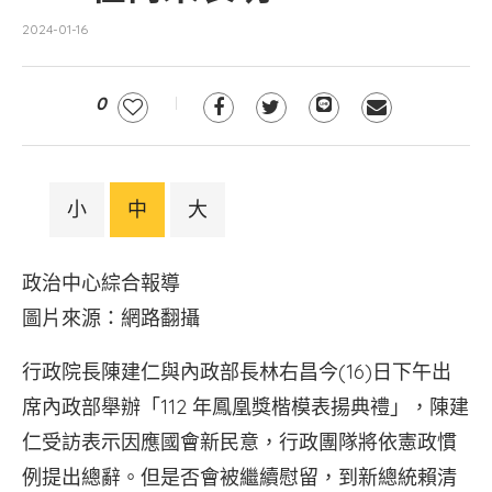
2024-01-16
0
小
中
大
政治中心綜合報導
圖片來源：網路翻攝
行政院長陳建仁與內政部長林右昌今(16)日下午出
席內政部舉辦「112 年鳳凰獎楷模表揚典禮」，陳建
仁受訪表示因應國會新民意，行政團隊將依憲政慣
例提出總辭。但是否會被繼續慰留，到新總統賴清