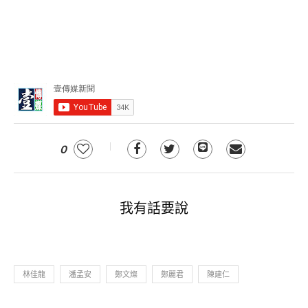
0
我有話要說
林佳龍
潘孟安
鄭文燦
鄭麗君
陳建仁