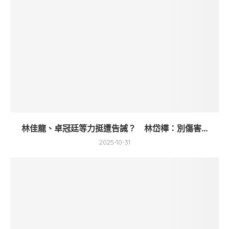
林佳龍、卓冠廷等力挺遭告誡？ 林岱樺：別傷害...
2025-10-31