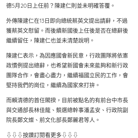
德5月20日上任前？陳建仁則並未明確答覆。
外傳陳建仁在13日即向總統蔡英文提出請辭，不過
獲蔡英文慰留。而後續新國後上任後是否在總辭後
繼續留任，陳建仁也並未清楚說明。
陳建仁表示，為因應國會新民意，行政團隊將依憲
政慣例提出總辭，也希望新國會未來能夠和新行政
團隊合作，會盡心盡力，繼續福國立民的工作，會
堅持我們的崗位，繼續為國家來打拚。
而賴清德的首任閣揆，目前被點名的有前台中市長
與交通部長林佳龍、競選總幹事潘孟安、行政院副
院長鄭文燦、前文化部長鄭麗君等人。
⇩⇩⇩按讚訂閱看更多⇩⇩⇩