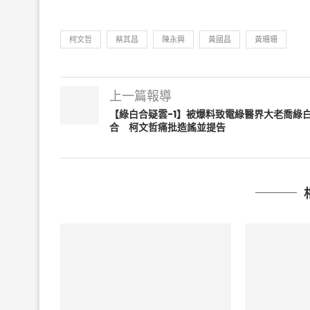
柯文哲
蔡其昌
陳永興
黃國昌
黃珊珊
上一篇報導
【綠白合疑雲-1】被爆料致電綠醫界大老喬綠
合 柯文哲痛批造謠並提告