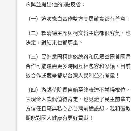
永興並提出他的5點反省：
（一）這次綠白合作雙方高層確實都有善意！
（二）賴清德主席與柯文哲主席都很客氣，也
決定，對結果也都尊重。
（三）民進黨團柯建銘總召和民眾黨團黃國昌
合作可能還需更多時問互相包容和忍讓，目前
該合作或競爭都以台灣人民利益為考量！
（四）游錫堃院長自始至終表達不戀棧權位，
表現令人欽佩值得肯定，也見證了民主前輩的
方信任且毫無私心為台灣前途設想，我和張教
期能對國人健康有更好貢獻！