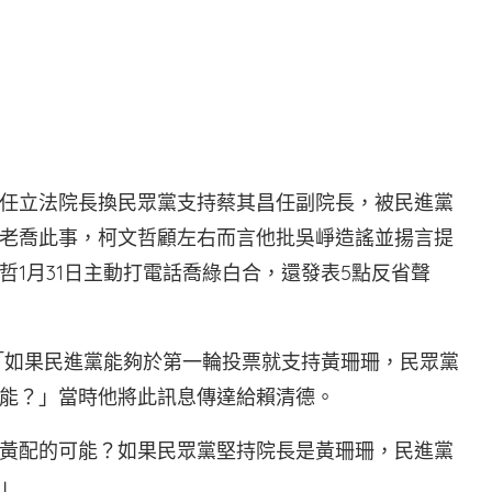
任立法院長換民眾黨支持蔡其昌任副院長，被民進黨
老喬此事，柯文哲顧左右而言他批吳崢造謠並揚言提
1月31日主動打電話喬綠白合，還發表5點反省聲
稱「如果民進黨能夠於第一輪投票就支持黃珊珊，民眾黨
能？」當時他將此訊息傳達給賴清德。
黃配的可能？如果民眾黨堅持院長是黃珊珊，民進黨
」