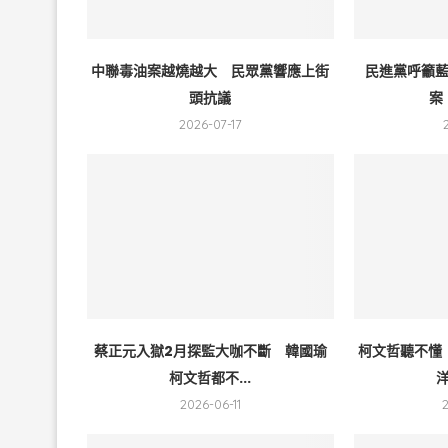
中聯毒油案越燒越大 民眾黨響應上街
民進黨呼籲
頭抗議
案
2026-07-17
蔡正元入獄2月探監大咖不斷 韓國瑜
柯文哲聽不懂
柯文哲都不...
洋
2026-06-11