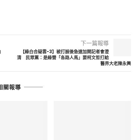
下一篇報導
白
【綠白合疑雲-3】被打臉後急速加開記者會澄
清 民眾黨：是綠營「各路人馬」要柯文哲打給
醫界大老陳永興
相關報導