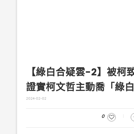
【綠白合疑雲-2】被
證實柯文哲主動喬「綠白
2024-02-02
0