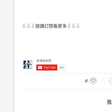
⇩⇩⇩按讚訂閱看更多⇩⇩⇩
0
我