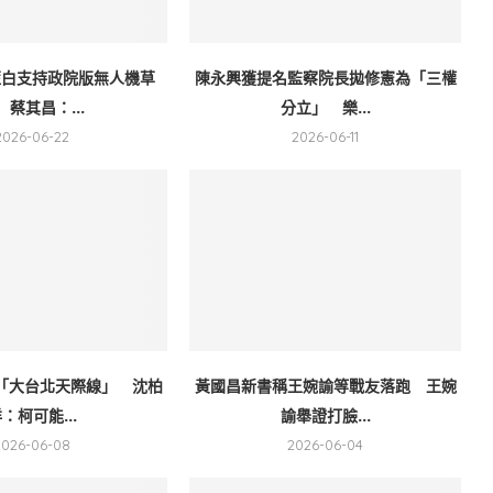
藍白支持政院版無人機草
陳永興獲提名監察院長拋修憲為「三權
 蔡其昌：...
分立」 樂...
2026-06-22
2026-06-11
「大台北天際線」 沈柏
黃國昌新書稱王婉諭等戰友落跑 王婉
：柯可能...
諭舉證打臉...
2026-06-08
2026-06-04