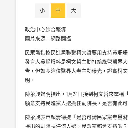
小
中
大
政治中心綜合報導
圖片來源：網路翻攝
民眾黨指控民進黨聯繫柯文哲要用支持黃珊珊
發言人吳崢爆料是柯文哲主動打給綠營醫界大
告，但如今這位醫界大老主動曝光，證實柯文哲
明。
陳永興聲明指出，1月31日接到柯文哲來電
願意支持民進黨人選擔任副院長，是否有此可
陳永興表示賴清德提「是否可請民眾黨考量游
提出的副院長任何人選，民眾黨都會支持嗎？